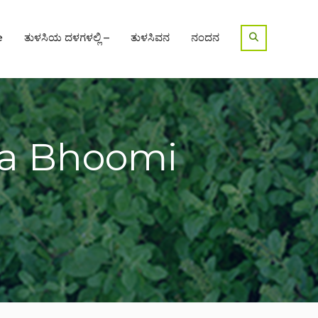
e
ತುಳಸಿಯ ದಳಗಳಲ್ಲಿ –
ತುಳಸಿವನ
ನಂದನ
ya Bhoomi