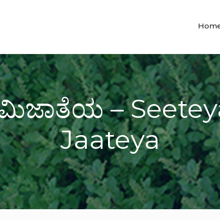
Hom
ಮಿಜಾತೆಯ – Seete
Jaateya