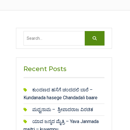
Search
for:
Recent Posts
ಕುಂದಣದ ಹಸೆಗೆ ಚಂದದಲಿ ಬಾರೆ –
Kundanada hasege Chandadali baare
ಮಧ್ವನಾಮ – ಶ್ರೀಪಾದರಾಜ ವಿರಚಿತ
ಯಾವ ಜನ್ಮದ ಮೈತ್ರಿ – Yava Janmada
maitri – kuvempu