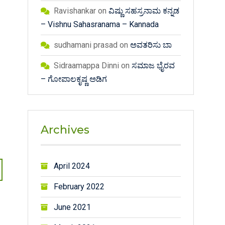
Ravishankar
on
ವಿಷ್ಣು ಸಹಸ್ರನಾಮ ಕನ್ನಡ
– Vishnu Sahasranama – Kannada
sudhamani prasad
on
ಅವತರಿಸು ಬಾ
Sidraamappa Dinni
on
ಸಮಾಜ ಭೈರವ
– ಗೋಪಾಲಕೃಷ್ಣ ಅಡಿಗ
Archives
April 2024
February 2022
June 2021