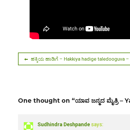
Post
Previous
ಹಕ್ಕಿಯ ಹಾಡಿಗೆ – Hakkiya hadige taledooguva – ಕ
post:
navigation
One thought on “ಯಾವ ಜನ್ಮದ ಮೈತ್ರಿ 
Sudhindra Deshpande
says: