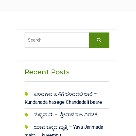
Search
for:
Recent Posts
ಕುಂದಣದ ಹಸೆಗೆ ಚಂದದಲಿ ಬಾರೆ –
Kundanada hasege Chandadali baare
ಮಧ್ವನಾಮ – ಶ್ರೀಪಾದರಾಜ ವಿರಚಿತ
ಯಾವ ಜನ್ಮದ ಮೈತ್ರಿ – Yava Janmada
maitri – kuvempu