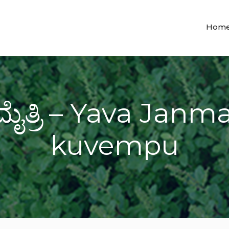
Hom
ೈತ್ರಿ – Yava Janm
kuvempu