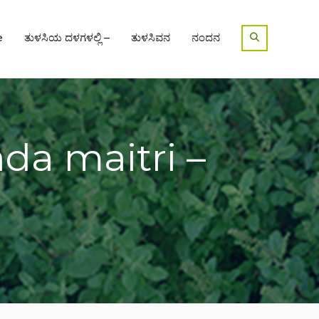
e
ತುಳಸಿಯ ದಳಗಳಲ್ಲಿ –
ತುಳಸಿವನ
ನಂದನ
ada maitri –