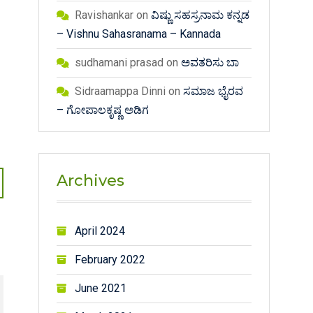
Ravishankar
on
ವಿಷ್ಣು ಸಹಸ್ರನಾಮ ಕನ್ನಡ
– Vishnu Sahasranama – Kannada
sudhamani prasad
on
ಅವತರಿಸು ಬಾ
Sidraamappa Dinni
on
ಸಮಾಜ ಭೈರವ
– ಗೋಪಾಲಕೃಷ್ಣ ಅಡಿಗ
Archives
April 2024
February 2022
June 2021