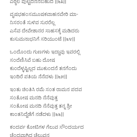
ವಿಠ್ಠಲ ಪುಟ್ಟಿದನೆನಬಹುದೆ ||೬೩||
ವೃಷಭಹಂಸಮೂಷಕವಾಹನವೇರಿ ಮಾ-
ನಿಸರಂತೆ ಸುಳಿವ ಸುರರೆಲ್ಲ
ಎಸೆವ ದೇವೇಶಾನರ ಸಾಹಸಕ್ಕೆ ಮಡಿದರು
ಕುಸುಮನಾಭನಿಗೆ ಸರಿಯುಂಟೆ ||೬೪||
ಒಂದೊಂದು ಗುಣಗಳು ಇದ್ದಾವು ಇವರಲ್ಲಿ
ಸಂದೆಣಿಸಿವೆ ಬಹು ದೋಷ
ಕುಂದೆಳ್ಳಷ್ಟಿಲ್ಲದ ಮುಕುಂದನೆ ತನಗೆಂದು
ಇಂದಿರೆ ಪತಿಯ ನೆನೆದಳು ||೬೫||
ಇಂತು ಚಿಂತಿಸಿ ರಮೆ ಸಂತ ರಾಮನ ಪದವ
ಸಂತೋಷ ಮನದಿ ನೆನೆವುತ್ತ
ಸಂತೋಷ ಮನದಿ ನೆನೆವುತ್ತ ತನ್ನ ಶ್ರೀ
ಕಾಂತನಿದ್ದೆಡೆಗೆ ನಡೆದಳು ||೬೬||
ಕಂದರ್ಪ ಕೋಟಿಗಳ ಗೆಲುವ ಸೌಂದರ್ಯದ
ಚೆಂದವಾಗಿದ್ದ ಚೆಲುವನ