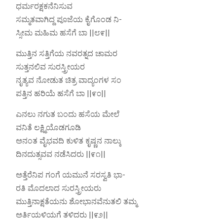
ಧರ್ಮರಕ್ಷಕನೆನಿಸುವ
ಸಮ್ಮತವಾಗಿದ್ದ ಪೂಜೆಯ ಕೈಗೊಂಡ ನಿ-
ಸ್ಸೀಮ ಮಹಿಮ ಹಸೆಗೆ ಬಾ ||೮೯||
ಮುತ್ತಿನ ಸತ್ತಿಗೆಯ ನವರತ್ನದ ಚಾಮರ
ಸುತ್ತನಲಿವ ಸುರಸ್ತ್ರೀಯರ
ನೃತ್ಯವ ನೋಡುತ ಚಿತ್ರ ವಾದ್ಯಂಗಳ ಸಂ
ಪತ್ತಿನ ಹರಿಯೆ ಹಸೆಗೆ ಬಾ ||೯೦||
ಎನಲು ನಗುತ ಬಂದು ಹಸೆಯ ಮೇಲೆ
ವನಿತೆ ಲಕ್ಷ್ಮಿಯೊಡಗೂಡಿ
ಅನಂತ ವೈಭವದಿ ಕುಳಿತ ಕೃಷ್ಣನ ನಾಲ್ಕು
ದಿನದುತ್ಸವವ ನಡೆಸಿದರು ||೯೧||
ಅತ್ತೆರೆನಿಪ ಗಂಗೆ ಯಮುನೆ ಸರಸ್ವತಿ ಭಾ-
ರತಿ ಮೊದಲಾದ ಸುರಸ್ತ್ರೀಯರು
ಮುತ್ತಿನಾಕ್ಷತೆಯನು ಶೋಭಾನವೆನುತಲಿ ತಮ್ಮ
ಅರ್ತಿಯಳಿಯಗೆ ತಳಿದರು ||೯೨||