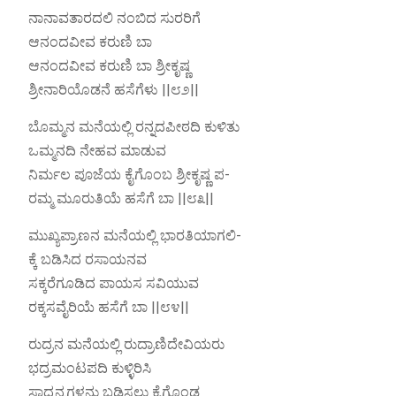
ನಾನಾವತಾರದಲಿ ನಂಬಿದ ಸುರರಿಗೆ
ಆನಂದವೀವ ಕರುಣಿ ಬಾ
ಆನಂದವೀವ ಕರುಣಿ ಬಾ ಶ್ರೀಕೃಷ್ಣ
ಶ್ರೀನಾರಿಯೊಡನೆ ಹಸೆಗೆಳು ||೮೨||
ಬೊಮ್ಮನ ಮನೆಯಲ್ಲಿ ರನ್ನದಪೀಠದಿ ಕುಳಿತು
ಒಮ್ಮನದಿ ನೇಹವ ಮಾಡುವ
ನಿರ್ಮಲ ಪೂಜೆಯ ಕೈಗೊಂಬ ಶ್ರೀಕೃಷ್ಣ ಪ-
ರಮ್ಮ ಮೂರುತಿಯೆ ಹಸೆಗೆ ಬಾ ||೮೩||
ಮುಖ್ಯಪ್ರಾಣನ ಮನೆಯಲ್ಲಿ ಭಾರತಿಯಾಗಲಿ-
ಕ್ಕೆ ಬಡಿಸಿದ ರಸಾಯನವ
ಸಕ್ಕರೆಗೂಡಿದ ಪಾಯಸ ಸವಿಯುವ
ರಕ್ಕಸವೈರಿಯೆ ಹಸೆಗೆ ಬಾ ||೮೪||
ರುದ್ರನ ಮನೆಯಲ್ಲಿ ರುದ್ರಾಣಿದೇವಿಯರು
ಭದ್ರಮಂಟಪದಿ ಕುಳ್ಳಿರಿಸಿ
ಸ್ವಾದ್ವನ್ನಗಳನು ಬಡಿಸಲು ಕೈಗೊಂಡ