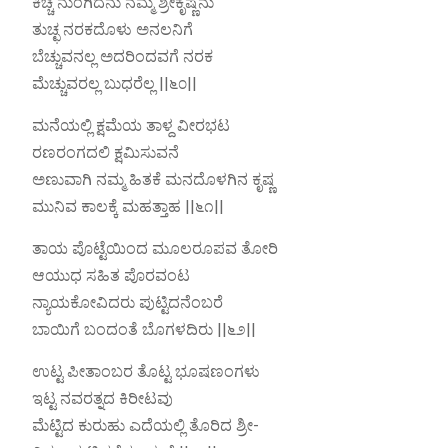
ಕಿಚ್ಚ ನುಂಗಿದನು ನಮ್ಮ ಶ್ರೀಕೃಷ್ಣನು
ತುಚ್ಛ ನರಕದೊಳು ಅನಲನಿಗೆ
ಬೆಚ್ಚುವನಲ್ಲ ಅದರಿಂದವಗೆ ನರಕ
ಮೆಚ್ಚುವರಲ್ಲ ಬುಧರೆಲ್ಲ ||೬೦||
ಮನೆಯಲ್ಲಿ ಕ್ಷಮೆಯ ತಾಳ್ದ ವೀರಭಟ
ರಣರಂಗದಲಿ ಕ್ಷಮಿಸುವನೆ
ಅಣುವಾಗಿ ನಮ್ಮ ಹಿತಕೆ ಮನದೊಳಗಿನ ಕೃಷ್ಣ
ಮುನಿವ ಕಾಲಕ್ಕೆ ಮಹತ್ತಾಹ ||೬೧||
ತಾಯ ಪೊಟ್ಟೆಯಿಂದ ಮೂಲರೂಪವ ತೋರಿ
ಆಯುಧ ಸಹಿತ ಪೊರವಂಟ
ನ್ಯಾಯಕೋವಿದರು ಪುಟ್ಟಿದನೆಂಬರೆ
ಬಾಯಿಗೆ ಬಂದಂತೆ ಬೊಗಳದಿರು ||೬೨||
ಉಟ್ಟ ಪೀತಾಂಬರ ತೊಟ್ಟ ಭೂಷಣಂಗಳು
ಇಟ್ಟ ನವರತ್ನದ ಕಿರೀಟವು
ಮೆಟ್ಟಿದ ಕುರುಹು ಎದೆಯಲ್ಲಿ ತೊರಿದ ಶ್ರೀ-