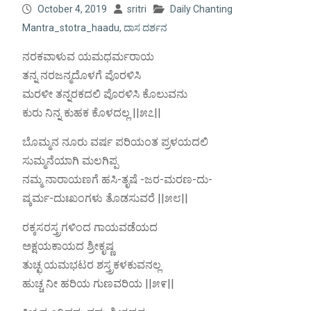
October 4, 2019
sritri
Daily Chanting
Mantra_stotra_haadu
,
ದಾಸ ದರ್ಶನ
ನರಕವಾಳುವ ಯಮಧರ್ಮರಾಯ
ತನ್ನ ನರಜನ್ಮದೊಳಗೆ ಪೊರಳಿಸಿ
ಮರಳೀ ತನ್ನರಕದಲಿ ಪೊರಳಿಸಿ ಕೊಲುವನು
ಕುರು ನಿನ್ನ ಕುಹಕ ಕೊಳದಲ್ಲ ||೫೭||
ಬೊಮ್ಮನ ನೂರು ವರ್ಷ ಪರಿಯಂತ ಪ್ರಳಯದಲಿ
ಸುಮ್ಮನೆಯಾಗಿ ಮಲಗಿಪ್ಪ
ನಮ್ಮ ನಾರಾಯಣಗೆ ಹಸಿ-ತೃಷೆ -ಜರ-ಮರಣ-ದು-
ಷ್ಕರ್ಮ-ದುಃಖಂಗಳು ತೊಡಸುವರೆ ||೫೮||
ರಕ್ಕಸರಸ್ತ್ರಗಳಿಂದ ಗಾಯವಡೆಯದ
ಅಕ್ಷಯಕಾಯದ ಶ್ರೀಕೃಷ್ಣ
ತುಚ್ಛ ಯಮಭಟರ ಶಸ್ತ್ರಕಳಕುವನಲ್ಲ
ಹುಚ್ಚ ನೀ ಹರಿಯ ಗುಣವರಿಯ ||೫೯||