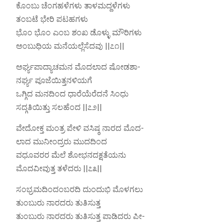
ಕೊಂಬು ಚೆಂಗಹಳೆಗಳು ತಾಳಮದ್ದಳೆಗಳು
ತಂಬಟೆ ಭೇರಿ ಪಟಹಗಳು
ಭೊಂ ಭೊಂ ಎಂಬ ಶಂಖ ಡೊಳ್ಳು ಮೌರಿಗಳು
ಅಂಬುಧಿಯ ಮನೆಯಲ್ಲೆಸೆದವು ||೭೧||
ಅರ್ಘ್ಯಪಾದ್ಯಾಚಮನ ಮೊದಲಾದ ಷೋಡಶಾ-
ನರ್ಘ್ಯ ಪೂಜೆಯಿತ್ತನಳಿಯಗೆ
ಒಗ್ಗಿದ ಮನದಿಂದ ಧಾರೆಯೆರೆದನೆ ಸಿಂಧು
ಸದ್ಗತಿಯಿತ್ತು ಸಲಹೆಂದ ||೭೨||
ವೇದೋಕ್ತ ಮಂತ್ರ ಪೇಳಿ ವಸಿಷ್ಠ ನಾರದ ಮೊದ-
ಲಾದ ಮುನೀಂದ್ರರು ಮುದದಿಂದ
ವಧೂವರರ ಮೆಲೆ ಶೋಭನದಕ್ಷತೆಯನು
ಮೊದವೀವುತ್ತ ತಳೆದರು ||೭೩||
ಸಂಭ್ರಮದಿಂದಂಬರದಿ ದುಂದುಭಿ ಮೊಳಗಲು
ತುಂಬುರು ನಾರದರು ತುತಿಸುತ್ತ
ತುಂಬುರು ನಾರದರು ತುತಿಸುತ್ತ ಪಾಡಿದರು ಪೀ-