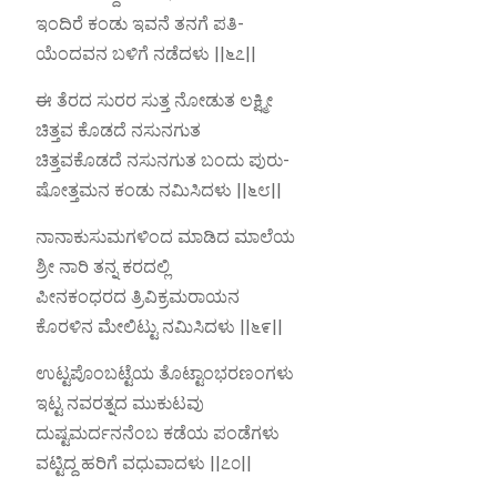
ಇಂದಿರೆ ಕಂಡು ಇವನೆ ತನಗೆ ಪತಿ-
ಯೆಂದವನ ಬಳಿಗೆ ನಡೆದಳು ||೬೭||
ಈ ತೆರದ ಸುರರ ಸುತ್ತ ನೋಡುತ ಲಕ್ಷ್ಮೀ
ಚಿತ್ತವ ಕೊಡದೆ ನಸುನಗುತ
ಚಿತ್ತವಕೊಡದೆ ನಸುನಗುತ ಬಂದು ಪುರು-
ಷೋತ್ತಮನ ಕಂಡು ನಮಿಸಿದಳು ||೬೮||
ನಾನಾಕುಸುಮಗಳಿಂದ ಮಾಡಿದ ಮಾಲೆಯ
ಶ್ರೀ ನಾರಿ ತನ್ನ ಕರದಲ್ಲಿ
ಪೀನಕಂಧರದ ತ್ರಿವಿಕ್ರಮರಾಯನ
ಕೊರಳಿನ ಮೇಲಿಟ್ಟು ನಮಿಸಿದಳು ||೬೯||
ಉಟ್ಟಪೊಂಬಟ್ಟೆಯ ತೊಟ್ಟಾಂಭರಣಂಗಳು
ಇಟ್ಟ ನವರತ್ನದ ಮುಕುಟವು
ದುಷ್ಟಮರ್ದನನೆಂಬ ಕಡೆಯ ಪಂಡೆಗಳು
ವಟ್ಟಿದ್ದ ಹರಿಗೆ ವಧುವಾದಳು ||೭೦||