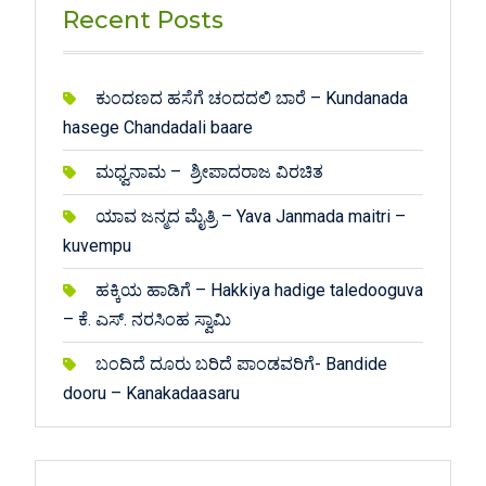
Recent Posts
ಕುಂದಣದ ಹಸೆಗೆ ಚಂದದಲಿ ಬಾರೆ – Kundanada
hasege Chandadali baare
ಮಧ್ವನಾಮ – ಶ್ರೀಪಾದರಾಜ ವಿರಚಿತ
ಯಾವ ಜನ್ಮದ ಮೈತ್ರಿ – Yava Janmada maitri –
kuvempu
ಹಕ್ಕಿಯ ಹಾಡಿಗೆ – Hakkiya hadige taledooguva
– ಕೆ. ಎಸ್. ನರಸಿಂಹ ಸ್ವಾಮಿ
ಬಂದಿದೆ ದೂರು ಬರಿದೆ ಪಾಂಡವರಿಗೆ- Bandide
dooru – Kanakadaasaru