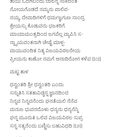
ತಾಯಿ ಒದಗಿಬಂದು ಬಾಲನ್ನ ಸಾಕಿದಂತೆ
ನೋಯಗೊಡದೆ ನಮ್ಮನು ಪಾಲಿಪ-
ನಯ್ಯ, ದೇವಾದಿಗಳಿಗೆ ಧರ್ಮಜ್ಞಗುಣ ಸಾಂದ್ರ
ಶ್ರೇಯಸ್ಸು ಕೊಡುವನು ಭಜಕರಿಗೆ.
ಮಾಯಾಮಂತ್ರದಿಂದ ಜಗವೆಲ್ಲ ವ್ಯಾಪಿಸಿ ಸ-
ನ್ನ್ಯಾಯವಂತನಾಗಿ ಚೇಷ್ಟೆ ಮಾಳ್ಪ-
ವಾಯುವಂದಿತ ನಿತ್ಯ ವಿಜಯವಿಠಲರೇಯ
ಪ್ರೀಯನು ಕಾಣೋ ನಮಗೆ ಅನಾದಿರೋಗ ಕಳೆವ ||೧||
ಮಟ್ಟ ತಾಳ
ಧನ್ವಂತರಿ ಶ್ರೀ ಧನ್ವಂತರಿ ಎಂದು
ಸನ್ನುತಿಸಿ ಸತತಾವಿಚ್ಚಿನ್ನ ಜ್ಞಾನದಿಂದ
ನಿನ್ನವ ನಿನ್ನವನೆಂದು ಘನತೆಯಲಿ ನೆನೆವ
ಮನುಜ ಭುವನದೊಳು ಧನ್ಯನು ಧನ್ಯನೆನ್ನಿ
ಘನ್ನ ಮೂರುತಿ ಒಲಿವ ವಿಜಯವಿಠಲ ಸುಪ್ರ
ಸನ್ನ ಸತ್ಯನೆಂದು ಬಣ್ಣಿಸು ಬಹುವಿಧದಿ ||೨||