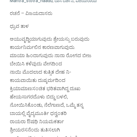
Mantra_stotra_haadu
,
ದಾಸ ದರ್ಶನ
,
ವಿಜಯರಾಯ
ರಚನೆ – ವಿಜಯದಾಸರು
ಧ್ರುವ ತಾಳ
ಆಯುವೃದ್ದಿಯಾಗುವುದು ಶ್ರೇಯಸ್ಸು ಬರುವುದು
ಕಾರ್ಯನಿರ್ಮಲಿನ ಕಾರಣವಾಗುವುದು.
ಮಾಯಾ ಹಿಂದಾಗುವುದು ನಾನಾ ರೋಗದ ಬೀಜ
ಬೇಯಿಸಿ ಕಳೆವುದು ವೇಗದಿಂದ
ನಾಯಿ ಮೊದಲಾದ ಕುತ್ಸಿತ ದೇಹ ನಿ-
ಕಾಯವಾಯಿತು ದುಷ್ಕರ್ಮದಿಂದ
ಕ್ರಿಯಾಮಾಣಸಂಚಿತ ಭರಿತವಾಗಿದ್ದ ದುಃಖ
ಹೇಯಸಾಗರದೊಳು ಬಿದ್ದು ಬಳಲಿ,
ನೋಯಿಸಿಕೊಂಡು, ನೆಲೆಗಾಣದೆ, ಒಮ್ಮೆ ತನ್ನ
ಬಾಯಲ್ಲಿ ವೈದ್ಯಮೂರ್ತಿ ಧನ್ವಂತರಿ
ರಾಯರಾ ಔಷಧಿ ನಿಯಮಕರ್ತಾ
ಶ್ರೀಯರಸನೆಂದು ತುತಿಸಲಾಗಿ