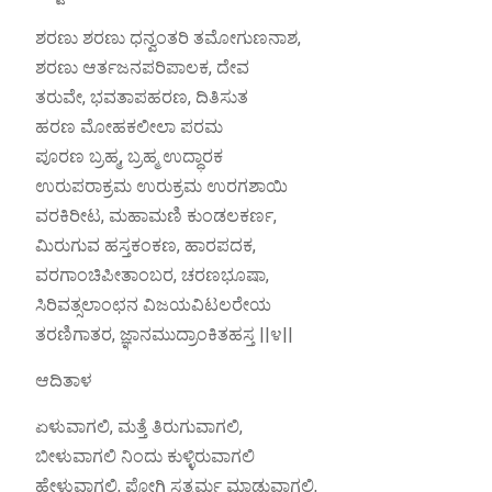
ಶರಣು ಶರಣು ಧನ್ವಂತರಿ ತಮೋಗುಣನಾಶ,
ಶರಣು ಆರ್ತಜನಪರಿಪಾಲಕ, ದೇವ
ತರುವೇ, ಭವತಾಪಹರಣ, ದಿತಿಸುತ
ಹರಣ ಮೋಹಕಲೀಲಾ ಪರಮ
ಪೂರಣ ಬ್ರಹ್ಮ, ಬ್ರಹ್ಮ ಉದ್ಧಾರಕ
ಉರುಪರಾಕ್ರಮ ಉರುಕ್ರಮ ಉರಗಶಾಯಿ
ವರಕಿರೀಟ, ಮಹಾಮಣಿ ಕುಂಡಲಕರ್ಣ,
ಮಿರುಗುವ ಹಸ್ತಕಂಕಣ, ಹಾರಪದಕ,
ವರಗಾಂಚಿಪೀತಾಂಬರ, ಚರಣಭೂಷಾ,
ಸಿರಿವತ್ಸಲಾಂಛನ ವಿಜಯವಿಟಲರೇಯ
ತರಣಿಗಾತರ, ಜ್ಞಾನಮುದ್ರಾಂಕಿತಹಸ್ತ ||೪||
ಆದಿತಾಳ
ಏಳುವಾಗಲಿ, ಮತ್ತೆ ತಿರುಗುವಾಗಲಿ,
ಬೀಳುವಾಗಲಿ ನಿಂದು ಕುಳ್ಳಿರುವಾಗಲಿ
ಹೇಳುವಾಗಲಿ, ಪೋಗಿ ಸತ್ಕರ್ಮ ಮಾಡುವಾಗಲಿ,