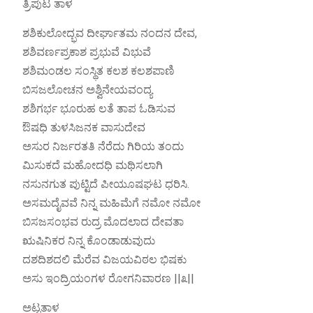
ತ್ರಿಪುಟ ತಾಳ
ಶಶಿಕುಲೋದ್ಭವ ದೀರ್ಘಾತಮ ನಂದನ ದೇವ,
ಶಶಿವರ್ಣಪ್ರಕಾಶ ಪ್ರಭುವೆ ವಿಭುವೆ
ಶಶಿಮಂಡಲ ಸಂಸ್ಥಿತ ಕಲಶ ಕಲಶಪಾಣಿ
ಬಿಸಜಲೋಚನ ಅಶ್ವಿನೇಯವಂದ್ಯ
ಶಶಿಗರ್ಭ ಭೂರುಹ ಲತೆ ತಾಪ ಓಡಿಸುವ
ಔಷಧಿ ತುಳಸಿಜನಕ ವಾಸುದೇವ
ಅಸುರ ನಿರ್ಜರತತಿ ನೆರೆದು ಗಿರಿಯ ತಂದು
ಮಿಸುಕದೆ ಮಹೋದಧಿ ಮಥಿಸಲಾಗಿ
ನಸುನಗುತ ಪುಟ್ಟಿದೆ ಪೀಯೂಷಘಟ ಧರಿಸಿ.
ಅಸಮದೈವವೆ ನಿನ್ನ ಮಹಿಮೆಗೆ ನಮೋ ನಮೋ
ಬಿಸಜಸಂಭವ ರುದ್ರ ಮೊದಲಾದ ದೇವತಾ
ಋಷಿನಿಕರ ನಿನ್ನ ಕೊಂಡಾಡುವುದು
ದಶದಿಶದಲಿ ಮೆರೆವ ವಿಜಯವಿಠಲ ಭಿಷಕು
ಅಸು ಇಂದ್ರಿಯಂಗಳ ರೋಗನಿವಾರಣ ||೩||
ಅಟ್ಟತಾಳ