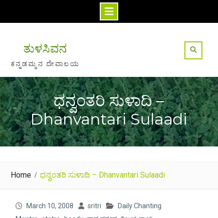
Skip
to
ತುಳಸಿವನ
content
ಕನ್ನಡಮ್ಮನ ದೇವಾಲಯ
ಧನ್ವಂತರಿ ಸುಳಾದಿ –
Dhanvantari Sulaadi
Home
ಧನ್ವಂತರಿ ಸುಳಾದಿ – Dhanvantari Sulaadi
March 10, 2008
sritri
Daily Chanting