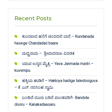
Recent Posts
ಕುಂದಣದ ಹಸೆಗೆ ಚಂದದಲಿ ಬಾರೆ – Kundanada
hasege Chandadali baare
ಮಧ್ವನಾಮ – ಶ್ರೀಪಾದರಾಜ ವಿರಚಿತ
ಯಾವ ಜನ್ಮದ ಮೈತ್ರಿ – Yava Janmada maitri –
kuvempu
ಹಕ್ಕಿಯ ಹಾಡಿಗೆ – Hakkiya hadige taledooguva
– ಕೆ. ಎಸ್. ನರಸಿಂಹ ಸ್ವಾಮಿ
ಬಂದಿದೆ ದೂರು ಬರಿದೆ ಪಾಂಡವರಿಗೆ- Bandide
dooru – Kanakadaasaru