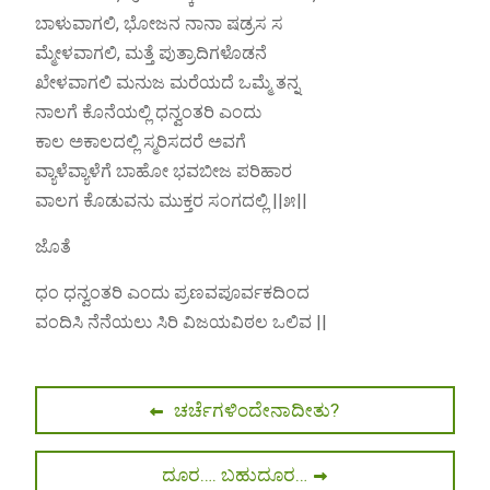
ಬಾಳುವಾಗಲಿ, ಭೋಜನ ನಾನಾ ಷಡ್ರಸ ಸ
ಮ್ಮೇಳವಾಗಲಿ, ಮತ್ತೆ ಪುತ್ರಾದಿಗಳೊಡನೆ
ಖೇಳವಾಗಲಿ ಮನುಜ ಮರೆಯದೆ ಒಮ್ಮೆ ತನ್ನ
ನಾಲಗೆ ಕೊನೆಯಲ್ಲಿ ಧನ್ವಂತರಿ ಎಂದು
ಕಾಲ ಅಕಾಲದಲ್ಲಿ ಸ್ಮರಿಸದರೆ ಅವಗೆ
ವ್ಯಾಳೆವ್ಯಾಳೆಗೆ ಬಾಹೋ ಭವಬೀಜ ಪರಿಹಾರ
ವಾಲಗ ಕೊಡುವನು ಮುಕ್ತರ ಸಂಗದಲ್ಲಿ ||೫||
ಜೊತೆ
ಧಂ ಧನ್ವಂತರಿ ಎಂದು ಪ್ರಣವಪೂರ್ವಕದಿಂದ
ವಂದಿಸಿ ನೆನೆಯಲು ಸಿರಿ ವಿಜಯವಿಠಲ ಒಲಿವ ||
Post
Previous
ಚರ್ಚೆಗಳಿಂದೇನಾದೀತು?
post:
navigation
Next
ದೂರ…. ಬಹುದೂರ…