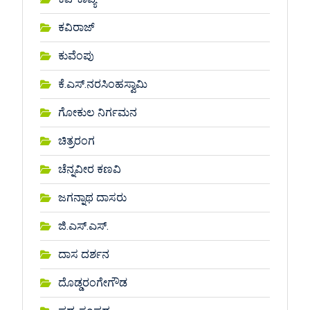
ಕವಿರಾಜ್
ಕುವೆಂಪು
ಕೆ.ಎಸ್.ನರಸಿಂಹಸ್ವಾಮಿ
ಗೋಕುಲ ನಿರ್ಗಮನ
ಚಿತ್ರರಂಗ
ಚೆನ್ನವೀರ ಕಣವಿ
ಜಗನ್ನಾಥ ದಾಸರು
ಜಿ.ಎಸ್.ಎಸ್.
ದಾಸ ದರ್ಶನ
ದೊಡ್ಡರಂಗೇಗೌಡ