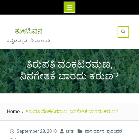
Skip
to
ತುಳಸಿವನ
content
ಕನ್ನಡಮ್ಮನ ದೇವಾಲಯ
ತಿರುಪತಿ ವೆಂಕಟರಮಣ,
ನಿನಗೇತಕೆ ಬಾರದು ಕರುಣ?
Home
ತಿರುಪತಿ ವೆಂಕಟರಮಣ, ನಿನಗೇತಕೆ ಬಾರದು ಕರುಣ?
September 28, 2010
sritri
ದಾಸ ದರ್ಶನ
,
ಪುರಂದರ