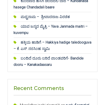
ಕುಂದಣದ ಹಸೆಗೆ ಚಂದದಲಿ ಬಾರೆ – Kundanada
hasege Chandadali baare
ಮಧ್ವನಾಮ – ಶ್ರೀಪಾದರಾಜ ವಿರಚಿತ
ಯಾವ ಜನ್ಮದ ಮೈತ್ರಿ – Yava Janmada maitri –
kuvempu
ಹಕ್ಕಿಯ ಹಾಡಿಗೆ – Hakkiya hadige taledooguva
– ಕೆ. ಎಸ್. ನರಸಿಂಹ ಸ್ವಾಮಿ
ಬಂದಿದೆ ದೂರು ಬರಿದೆ ಪಾಂಡವರಿಗೆ- Bandide
dooru – Kanakadaasaru
Recent Comments