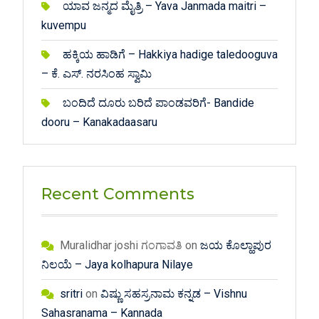
ಯಾವ ಜನ್ಮದ ಮೈತ್ರಿ – Yava Janmada maitri –
kuvempu
ಹಕ್ಕಿಯ ಹಾಡಿಗೆ – Hakkiya hadige taledooguva
– ಕೆ. ಎಸ್. ನರಸಿಂಹ ಸ್ವಾಮಿ
ಬಂದಿದೆ ದೂರು ಬರಿದೆ ಪಾಂಡವರಿಗೆ- Bandide
dooru – Kanakadaasaru
Recent Comments
Muralidhar joshi ಗಂಗಾವತಿ
on
ಜಯ ಕೊಲ್ಹಾಪುರ
ನಿಲಯೆ – Jaya kolhapura Nilaye
sritri
on
ವಿಷ್ಣು ಸಹಸ್ರನಾಮ ಕನ್ನಡ – Vishnu
Sahasranama – Kannada