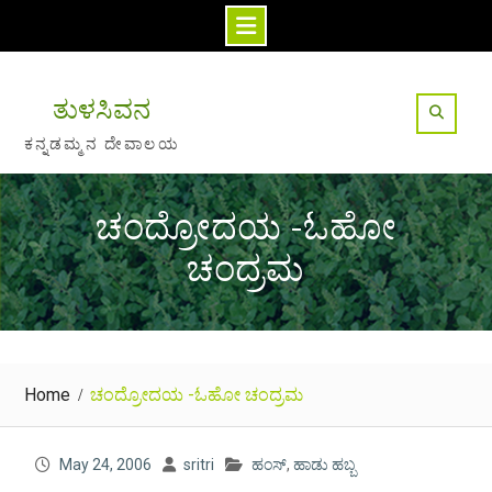
Skip
to
ತುಳಸಿವನ
content
ಕನ್ನಡಮ್ಮನ ದೇವಾಲಯ
ಚಂದ್ರೋದಯ -ಓಹೋ
ಚಂದ್ರಮ
Home
ಚಂದ್ರೋದಯ -ಓಹೋ ಚಂದ್ರಮ
May 24, 2006
sritri
ಹಂಸ್
,
ಹಾಡು ಹಬ್ಬ