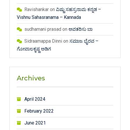
Ravishankar
on
ವಿಷ್ಣು ಸಹಸ್ರನಾಮ ಕನ್ನಡ –
Vishnu Sahasranama – Kannada
sudhamani prasad
on
ಅವತರಿಸು ಬಾ
Sidraamappa Dinni
on
ಸಮಾಜ ಭೈರವ –
ಗೋಪಾಲಕೃಷ್ಣ ಅಡಿಗ
Archives
April 2024
February 2022
June 2021