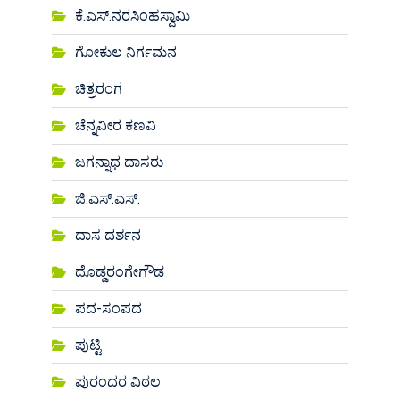
ಕೆ.ಎಸ್.ನರಸಿಂಹಸ್ವಾಮಿ
ಗೋಕುಲ ನಿರ್ಗಮನ
ಚಿತ್ರರಂಗ
ಚೆನ್ನವೀರ ಕಣವಿ
ಜಗನ್ನಾಥ ದಾಸರು
ಜಿ.ಎಸ್.ಎಸ್.
ದಾಸ ದರ್ಶನ
ದೊಡ್ಡರಂಗೇಗೌಡ
ಪದ-ಸಂಪದ
ಪುಟ್ಟಿ
ಪುರಂದರ ವಿಠಲ