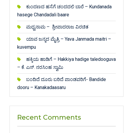
ಕುಂದಣದ ಹಸೆಗೆ ಚಂದದಲಿ ಬಾರೆ – Kundanada
hasege Chandadali baare
ಮಧ್ವನಾಮ – ಶ್ರೀಪಾದರಾಜ ವಿರಚಿತ
ಯಾವ ಜನ್ಮದ ಮೈತ್ರಿ – Yava Janmada maitri –
kuvempu
ಹಕ್ಕಿಯ ಹಾಡಿಗೆ – Hakkiya hadige taledooguva
– ಕೆ. ಎಸ್. ನರಸಿಂಹ ಸ್ವಾಮಿ
ಬಂದಿದೆ ದೂರು ಬರಿದೆ ಪಾಂಡವರಿಗೆ- Bandide
dooru – Kanakadaasaru
Recent Comments