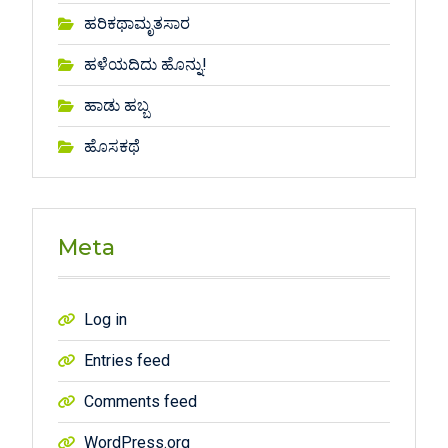
ಹರಿಕಥಾಮೃತಸಾರ
ಹಳೆಯದಿದು ಹೊನ್ನು!
ಹಾಡು ಹಬ್ಬ
ಹೊಸಕಥೆ
Meta
Log in
Entries feed
Comments feed
WordPress.org