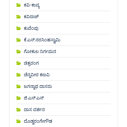
ಕವಿ-ಕಾವ್ಯ
ಕವಿರಾಜ್
ಕುವೆಂಪು
ಕೆ.ಎಸ್.ನರಸಿಂಹಸ್ವಾಮಿ
ಗೋಕುಲ ನಿರ್ಗಮನ
ಚಿತ್ರರಂಗ
ಚೆನ್ನವೀರ ಕಣವಿ
ಜಗನ್ನಾಥ ದಾಸರು
ಜಿ.ಎಸ್.ಎಸ್.
ದಾಸ ದರ್ಶನ
ದೊಡ್ಡರಂಗೇಗೌಡ