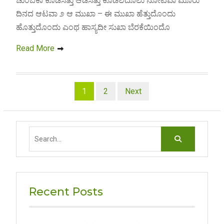
ಚುಂಬಕಾ ಕೂಡಿಸಿತ್ತು ಆಡಿಸಿತ್ತು ಕೂಡಲದೊಲು ನೋಟವಾ ಮೂರು
ದಿನದ ಆಟವಾ ೨ ಆ ಮುಖಾ – ಈ ಮುಖಾ ಹೆತ್ತುದೊಂದು
ಹೊತ್ತುದೊಂದು ಎಂಥ ಹಾಸ್ಯದೀ ಸುಖಾ ಬೆರಕೆಯಿಂದೊ
Read More
Posts
1
2
Next
pagination
Search
for:
Recent Posts