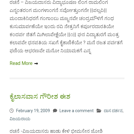
ರಚನೆ – ವಿಜಯದಾಸರು ವಿದ್ಯಾಭೂಷಣ ಲಿಂಗ ರಾಮಲಿಂಗ
ಎನ್ನಂತರಂಗ ಮಂಗಳಾಂಗನೆ ಸರ್ವೋತ್ತುಂಗನೇ ||ಪಲ್ಲವಿ||
ಮಂದಾಕಿನಿಧರಗೆ ಗಂಗಾಂಬು ಮಜ್ಜನವೇ ಚಂದ್ರಮೌಳಿಗೆ ಗಂಧ
ಕುಸುಮಾರ್ಪಣೆಯೇ ಇಂದು ರವಿ ನೇತ್ರನಿಗೆ ಕರ್ಪೂರದಾರತಿಯೇ
ಕಂದರ್ಪ ಜಿತಗೆ ಮಿಗಿಲಾಪೇಕ್ಷೆಯೇ ||೧|| ಘನ ವಿದ್ಯಾತುರಗೆ ಮಂತ್ರ
ಕಲಾಪವೇ ಧನಪತಿಯ ಸಖಗೆ ಕೈಕಾಣಿಕೆಯೇ ? ಮನೆ ರಜತ ಪರ್ವತಗೆ
ಫಣಿಯ ಆಭರಣವೇ ಮನೋ ನಿಯಾಮಕಗೆ ಎನ್ನ
Read More
ಕೈಲಾಸವಾಸ ಗೌರೀಶ ಈಶ
February 19, 2009
Leave a comment
ದಾಸ ದರ್ಶನ
,
ವಿಜಯರಾಯ
ರಚನೆ -ವಿಜಯದಾಸರು ಹಾಡು ಕೇಳಿ ಭೀಮಸೇನ ಜೋಶಿ