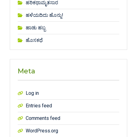
ಹರಿಕಥಾಮೃತಸಾರ
ಹಳೆಯದಿದು ಹೊನ್ನು!
ಹಾಡು ಹಬ್ಬ
ಹೊಸಕಥೆ
Meta
Log in
Entries feed
Comments feed
WordPress.org