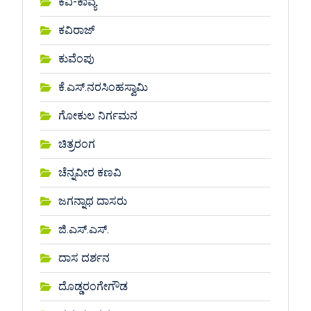
ಕವಿ-ಕಾವ್ಯ
ಕವಿರಾಜ್
ಕುವೆಂಪು
ಕೆ.ಎಸ್.ನರಸಿಂಹಸ್ವಾಮಿ
ಗೋಕುಲ ನಿರ್ಗಮನ
ಚಿತ್ರರಂಗ
ಚೆನ್ನವೀರ ಕಣವಿ
ಜಗನ್ನಾಥ ದಾಸರು
ಜಿ.ಎಸ್.ಎಸ್.
ದಾಸ ದರ್ಶನ
ದೊಡ್ಡರಂಗೇಗೌಡ