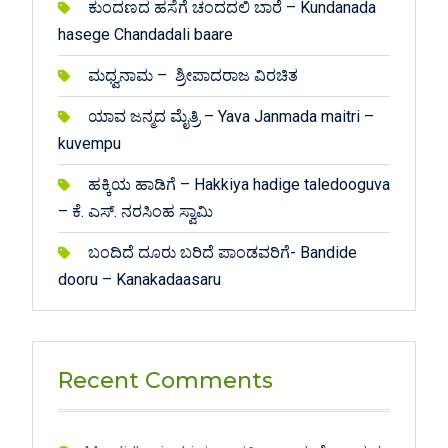
ಕುಂದಣದ ಹಸೆಗೆ ಚಂದದಲಿ ಬಾರೆ – Kundanada
hasege Chandadali baare
ಮಧ್ವನಾಮ – ಶ್ರೀಪಾದರಾಜ ವಿರಚಿತ
ಯಾವ ಜನ್ಮದ ಮೈತ್ರಿ – Yava Janmada maitri –
kuvempu
ಹಕ್ಕಿಯ ಹಾಡಿಗೆ – Hakkiya hadige taledooguva
– ಕೆ. ಎಸ್. ನರಸಿಂಹ ಸ್ವಾಮಿ
ಬಂದಿದೆ ದೂರು ಬರಿದೆ ಪಾಂಡವರಿಗೆ- Bandide
dooru – Kanakadaasaru
Recent Comments