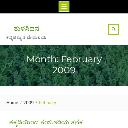
Skip
to
ತುಳಸಿವನ
content
ಕನ್ನಡಮ್ಮನ ದೇವಾಲಯ
Month: February
2009
Home
2009
February
ತಕ್ಕಡಿಯಿಂದ ತಂಬೂರಿಯ ತನಕ