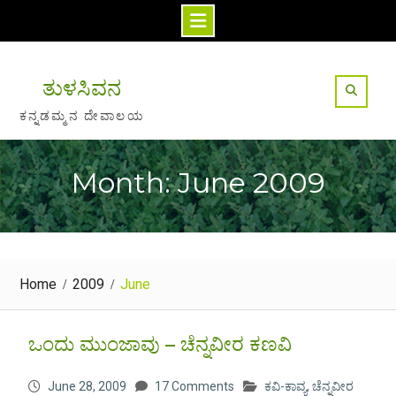
Skip
to
ತುಳಸಿವನ
content
ಕನ್ನಡಮ್ಮನ ದೇವಾಲಯ
Month: June 2009
Home
2009
June
ಒಂದು ಮುಂಜಾವು – ಚೆನ್ನವೀರ ಕಣವಿ
June 28, 2009
17 Comments
ಕವಿ-ಕಾವ್ಯ
,
ಚೆನ್ನವೀರ