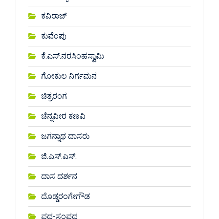
ಕವಿರಾಜ್
ಕುವೆಂಪು
ಕೆ.ಎಸ್.ನರಸಿಂಹಸ್ವಾಮಿ
ಗೋಕುಲ ನಿರ್ಗಮನ
ಚಿತ್ರರಂಗ
ಚೆನ್ನವೀರ ಕಣವಿ
ಜಗನ್ನಾಥ ದಾಸರು
ಜಿ.ಎಸ್.ಎಸ್.
ದಾಸ ದರ್ಶನ
ದೊಡ್ಡರಂಗೇಗೌಡ
ಪದ-ಸಂಪದ