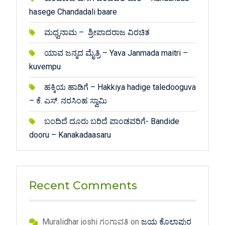
hasege Chandadali baare
ಮಧ್ವನಾಮ – ಶ್ರೀಪಾದರಾಜ ವಿರಚಿತ
ಯಾವ ಜನ್ಮದ ಮೈತ್ರಿ – Yava Janmada maitri –
kuvempu
ಹಕ್ಕಿಯ ಹಾಡಿಗೆ – Hakkiya hadige taledooguva
– ಕೆ. ಎಸ್. ನರಸಿಂಹ ಸ್ವಾಮಿ
ಬಂದಿದೆ ದೂರು ಬರಿದೆ ಪಾಂಡವರಿಗೆ- Bandide
dooru – Kanakadaasaru
Recent Comments
Muralidhar joshi ಗಂಗಾವತಿ
on
ಜಯ ಕೊಲ್ಹಾಪುರ