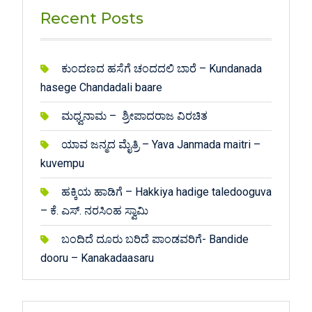
Recent Posts
ಕುಂದಣದ ಹಸೆಗೆ ಚಂದದಲಿ ಬಾರೆ – Kundanada
hasege Chandadali baare
ಮಧ್ವನಾಮ – ಶ್ರೀಪಾದರಾಜ ವಿರಚಿತ
ಯಾವ ಜನ್ಮದ ಮೈತ್ರಿ – Yava Janmada maitri –
kuvempu
ಹಕ್ಕಿಯ ಹಾಡಿಗೆ – Hakkiya hadige taledooguva
– ಕೆ. ಎಸ್. ನರಸಿಂಹ ಸ್ವಾಮಿ
ಬಂದಿದೆ ದೂರು ಬರಿದೆ ಪಾಂಡವರಿಗೆ- Bandide
dooru – Kanakadaasaru