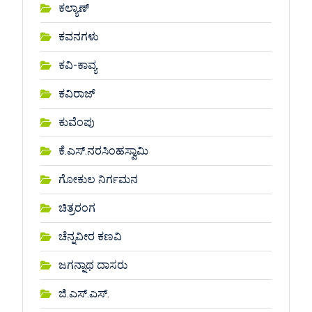
ಕಲ್ಯಾಣ್
ಕವನಗಳು
ಕವಿ-ಕಾವ್ಯ
ಕವಿರಾಜ್
ಕುವೆಂಪು
ಕೆ.ಎಸ್.ನರಸಿಂಹಸ್ವಾಮಿ
ಗೋಕುಲ ನಿರ್ಗಮನ
ಚಿತ್ರರಂಗ
ಚೆನ್ನವೀರ ಕಣವಿ
ಜಗನ್ನಾಥ ದಾಸರು
ಜಿ.ಎಸ್.ಎಸ್.