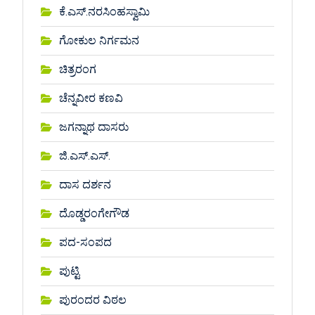
ಕೆ.ಎಸ್.ನರಸಿಂಹಸ್ವಾಮಿ
ಗೋಕುಲ ನಿರ್ಗಮನ
ಚಿತ್ರರಂಗ
ಚೆನ್ನವೀರ ಕಣವಿ
ಜಗನ್ನಾಥ ದಾಸರು
ಜಿ.ಎಸ್.ಎಸ್.
ದಾಸ ದರ್ಶನ
ದೊಡ್ಡರಂಗೇಗೌಡ
ಪದ-ಸಂಪದ
ಪುಟ್ಟಿ
ಪುರಂದರ ವಿಠಲ