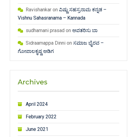
Ravishankar
on
ವಿಷ್ಣು ಸಹಸ್ರನಾಮ ಕನ್ನಡ –
Vishnu Sahasranama – Kannada
sudhamani prasad
on
ಅವತರಿಸು ಬಾ
Sidraamappa Dinni
on
ಸಮಾಜ ಭೈರವ –
ಗೋಪಾಲಕೃಷ್ಣ ಅಡಿಗ
Archives
April 2024
February 2022
June 2021