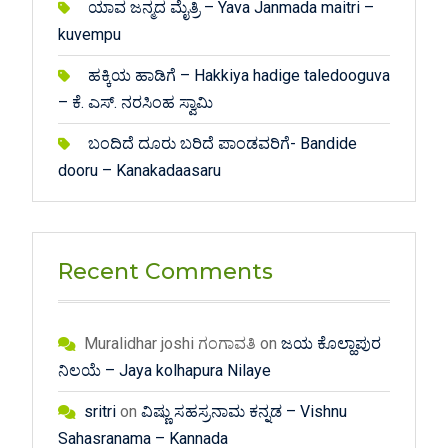
ಯಾವ ಜನ್ಮದ ಮೈತ್ರಿ – Yava Janmada maitri –
kuvempu
ಹಕ್ಕಿಯ ಹಾಡಿಗೆ – Hakkiya hadige taledooguva
– ಕೆ. ಎಸ್. ನರಸಿಂಹ ಸ್ವಾಮಿ
ಬಂದಿದೆ ದೂರು ಬರಿದೆ ಪಾಂಡವರಿಗೆ- Bandide
dooru – Kanakadaasaru
Recent Comments
Muralidhar joshi ಗಂಗಾವತಿ
on
ಜಯ ಕೊಲ್ಹಾಪುರ
ನಿಲಯೆ – Jaya kolhapura Nilaye
sritri
on
ವಿಷ್ಣು ಸಹಸ್ರನಾಮ ಕನ್ನಡ – Vishnu
Sahasranama – Kannada