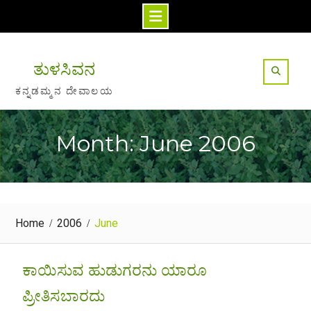
Skip
to
ತುಳಸಿವನ
content
ಕನ್ನಡಮ್ಮನ ದೇವಾಲಯ
Month: June 2006
Home
2006
June
ಕಾಯಿಸುವ ಹುಡುಗರನು ಯಾರೂ
ಪ್ರೀತಿಸಬಾರದು