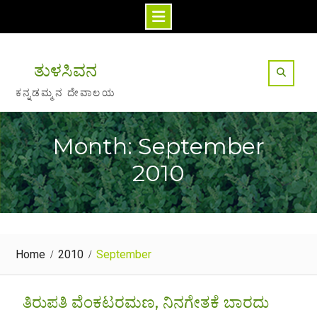
Skip
to
ತುಳಸಿವನ
content
ಕನ್ನಡಮ್ಮನ ದೇವಾಲಯ
Month: September
2010
Home
2010
September
ತಿರುಪತಿ ವೆಂಕಟರಮಣ, ನಿನಗೇತಕೆ ಬಾರದು