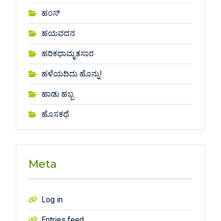
ಹಂಸ್
ಹಯವದನ
ಹರಿಕಥಾಮೃತಸಾರ
ಹಳೆಯದಿದು ಹೊನ್ನು!
ಹಾಡು ಹಬ್ಬ
ಹೊಸಕಥೆ
Meta
Log in
Entries feed