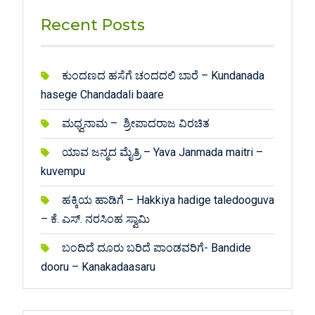
Recent Posts
ಕುಂದಣದ ಹಸೆಗೆ ಚಂದದಲಿ ಬಾರೆ – Kundanada
hasege Chandadali baare
ಮಧ್ವನಾಮ – ಶ್ರೀಪಾದರಾಜ ವಿರಚಿತ
ಯಾವ ಜನ್ಮದ ಮೈತ್ರಿ – Yava Janmada maitri –
kuvempu
ಹಕ್ಕಿಯ ಹಾಡಿಗೆ – Hakkiya hadige taledooguva
– ಕೆ. ಎಸ್. ನರಸಿಂಹ ಸ್ವಾಮಿ
ಬಂದಿದೆ ದೂರು ಬರಿದೆ ಪಾಂಡವರಿಗೆ- Bandide
dooru – Kanakadaasaru