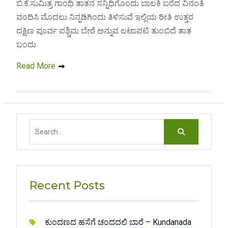
ಬಿ.ಕೆ.ಸುಮಿತ್ರ ಗಾಂಧಿ ತಾತನ ಸನ್ನಿಧಿಗೊಂದು ಬಾಲಕಿ ಬರೆದ ವಿನಂತಿ
ವಂದಿಸಿ ಮೊದಲು ನಿನ್ನಡಿಗಿಂದು ತಿಳಿಸುವೆ ಇಲ್ಲಿಯ ರೀತಿ ಉತ್ತರ
ದಕ್ಷಿಣ ಪೂರ್ವ ಪಶ್ಚಿಮ ಬೇರೆ ಅನ್ನುವ ಲಟಾಪಟಿ ತುಂಬಿದೆ ತಾತ
ಬಂದು
Read More
Search
for:
Recent Posts
ಕುಂದಣದ ಹಸೆಗೆ ಚಂದದಲಿ ಬಾರೆ – Kundanada