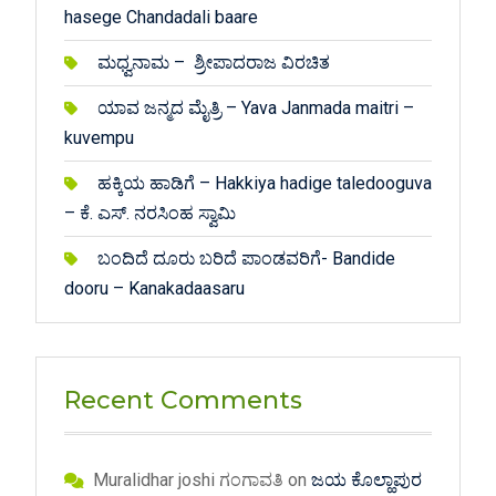
hasege Chandadali baare
ಮಧ್ವನಾಮ – ಶ್ರೀಪಾದರಾಜ ವಿರಚಿತ
ಯಾವ ಜನ್ಮದ ಮೈತ್ರಿ – Yava Janmada maitri –
kuvempu
ಹಕ್ಕಿಯ ಹಾಡಿಗೆ – Hakkiya hadige taledooguva
– ಕೆ. ಎಸ್. ನರಸಿಂಹ ಸ್ವಾಮಿ
ಬಂದಿದೆ ದೂರು ಬರಿದೆ ಪಾಂಡವರಿಗೆ- Bandide
dooru – Kanakadaasaru
Recent Comments
Muralidhar joshi ಗಂಗಾವತಿ
on
ಜಯ ಕೊಲ್ಹಾಪುರ