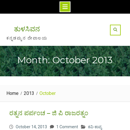
Skip
to
ತುಳಸಿವನ
content
ಕನ್ನಡಮ್ಮನ ದೇವಾಲಯ
Month: October 2013
Home
2013
October
ರತ್ನನ ಪರ್ಪಂಚ – ಜಿ ಪಿ ರಾಜರತ್ನಂ
October 14, 2013
1 Comment
ಕವಿ-ಕಾವ್ಯ