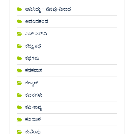
ಅನಿಸಿದ್ದು – ನೆನಪು-ನಿನಾದ
ಆನಂದಕಂದ
ಎಚ್.ಎಸ್.ವಿ
ಕಟ್ಟು ಕಥೆ
ಕಥೆಗಳು
ಕನಕದಾಸ
ಕಲ್ಯಾಣ್
ಕವನಗಳು
ಕವಿ-ಕಾವ್ಯ
ಕವಿರಾಜ್
ಕುವೆಂಪು