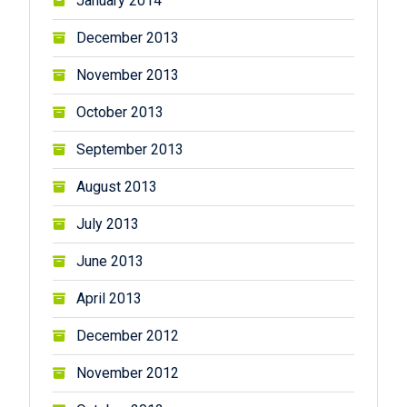
January 2014
December 2013
November 2013
October 2013
September 2013
August 2013
July 2013
June 2013
April 2013
December 2012
November 2012