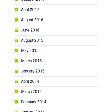
April 2017
August 2016
June 2016
August 2015
May 2015
March 2015
January 2015
April 2014
March 2014
February 2014