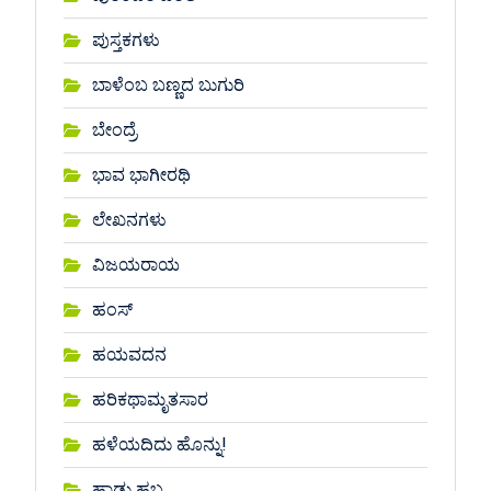
ಪುಸ್ತಕಗಳು
ಬಾಳೆಂಬ ಬಣ್ಣದ ಬುಗುರಿ
ಬೇಂದ್ರೆ
ಭಾವ ಭಾಗೀರಥಿ
ಲೇಖನಗಳು
ವಿಜಯರಾಯ
ಹಂಸ್
ಹಯವದನ
ಹರಿಕಥಾಮೃತಸಾರ
ಹಳೆಯದಿದು ಹೊನ್ನು!
ಹಾಡು ಹಬ್ಬ