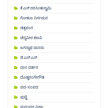
ಕೆ.ಎಸ್.ನರಸಿಂಹಸ್ವಾಮಿ
ಗೋಕುಲ ನಿರ್ಗಮನ
ಚಿತ್ರರಂಗ
ಚೆನ್ನವೀರ ಕಣವಿ
ಜಗನ್ನಾಥ ದಾಸರು
ಜಿ.ಎಸ್.ಎಸ್.
ದಾಸ ದರ್ಶನ
ದೊಡ್ಡರಂಗೇಗೌಡ
ಪದ-ಸಂಪದ
ಪುಟ್ಟಿ
ಪುರಂದರ ವಿಠಲ