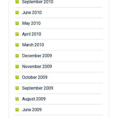
September 2010
June 2010
May 2010
April 2010
March 2010
December 2009
November 2009
October 2009
September 2009
August 2009
June 2009