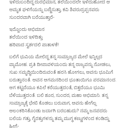
ಇಳಿದುಬಂದಿದ್ದ ದುರಭಿಮಾನ, ತಲೆಯಿಂದಲೇ ಇಳಿದುಹೋದ ಆ
ಅಮೃತ ಘಳಿಗೆಯನ್ನು ಬಣ್ಣಿಸುತ್ತಾ, ಕವಿ ಶಿವರುದ್ರಪ್ಪನವರು
ಸುಂದರವಾಗಿ ಬರೆಯುತ್ತಾರೆ-
ಇದ್ದೊಂದು ಅಭಿಮಾನ
ತಲೆಯಿಂದ ಇಳಿದಿತ್ತು
ಹರಿಪಾದ ಸ್ವರ್ಶದಲಿ ಪಾತಾಳಕೆ!
ಬಲಿಗೆ ಭುವಿಯ ಮೇಲಿದ್ದ ತನ್ನ ಸಾಮ್ರಾಜ್ಯದ ಮೇಲೆ ಇನ್ನಿಲ್ಲದ
ವ್ಯಾಮೋಹ. ಪ್ರತಿ ದೀಪಾವಳಿಯಂದು ತನ್ನ ರಾಜ್ಯವನ್ನು ನೋಡಲು,
ಸುಖ ಸಮೃದ್ಧಿಯಿಂದಿರುವಂತೆ ಹರಸಿ ಹೋಗಲು, ಅವನು ಭೂಮಿಗೆ
ಬರುತ್ತಾನಂತೆ. ಅವನ ಆಗಮನದಿಂದ ಭೂತಾಯಿಗೂ ಪರಮಾನಂದ.
ಆಗ ಕಟ್ಟದೆಯೂ ಕಪಿಲೆ ಕರೆಯುತ್ತದಂತೆ, ಬಿತ್ತದೆಯೂ ಭೂಮಿ
ಬೆಳೆಯುತ್ತದಂತೆ. ಬಲಿ ಶೂರ, ಸುಂದರ, ಮಹಾ ಅಭಿಮಾನಿ. ತನ್ನ
ಸಾಮ್ರಾಜ್ಯಕ್ಕೆ ಭೇಟಿ ಕೊಡಲು ಬರುವಾಗ, ಅವನು ಹೇಗೆಲ್ಲ
ಅಲಂಕರಿಸಿಕೊಂಡು ಜರ್ಬಾಗಿ ಬರಬಹುದು? ನಮ್ಮ ಜನಪದರು
ಬಲಿಯ ಗತ್ತು, ಗೈರತ್ತುಗಳನ್ನು ತಮ್ಮ ಮುಗ್ಧ ಕಣ್ಣುಗಳಿಂದ ಕಂಡಿದ್ದು
ಹೀಗೆ-