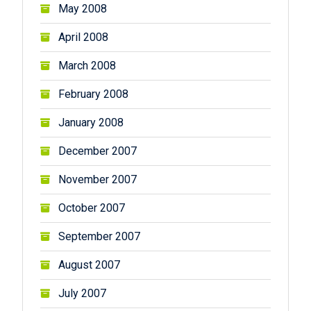
May 2008
April 2008
March 2008
February 2008
January 2008
December 2007
November 2007
October 2007
September 2007
August 2007
July 2007