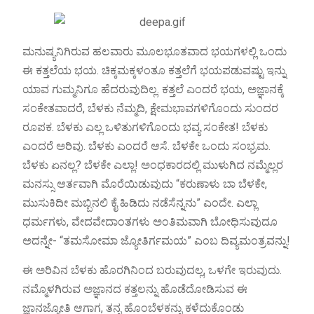
ಮನುಷ್ಯನಿಗಿರುವ ಹಲವಾರು ಮೂಲಭೂತವಾದ ಭಯಗಳಲ್ಲಿ ಒಂದು
ಈ ಕತ್ತಲೆಯ ಭಯ. ಚಿಕ್ಕಮಕ್ಕಳಂತೂ ಕತ್ತಲೆಗೆ ಭಯಪಡುವಷ್ಟು ಇನ್ನು
ಯಾವ ಗುಮ್ಮನಿಗೂ ಹೆದರುವುದಿಲ್ಲ. ಕತ್ತಲೆ ಎಂದರೆ ಭಯ, ಅಜ್ಞಾನಕ್ಕೆ
ಸಂಕೇತವಾದರೆ, ಬೆಳಕು ನೆಮ್ಮದಿ, ಕ್ಷೇಮಭಾವಗಳಿಗೊಂದು ಸುಂದರ
ರೂಪಕ. ಬೆಳಕು ಎಲ್ಲ ಒಳಿತುಗಳಿಗೊಂದು ಭವ್ಯ ಸಂಕೇತ! ಬೆಳಕು
ಎಂದರೆ ಅರಿವು. ಬೆಳಕು ಎಂದರೆ ಆಸೆ. ಬೆಳಕೇ ಒಂದು ಸಂಭ್ರಮ.
ಬೆಳಕು ಏನಲ್ಲ? ಬೆಳಕೇ ಎಲ್ಲಾ! ಅಂಧಕಾರದಲ್ಲಿ ಮುಳುಗಿದ ನಮ್ಮೆಲ್ಲರ
ಮನಸ್ಸು ಆರ್ತವಾಗಿ ಮೊರೆಯಿಡುವುದು “ಕರುಣಾಳು ಬಾ ಬೆಳಕೇ,
ಮುಸುಕಿದೀ ಮಬ್ಬಿನಲಿ ಕೈ ಹಿಡಿದು ನಡೆಸೆನ್ನನು” ಎಂದೇ. ಎಲ್ಲಾ
ಧರ್ಮಗಳು, ವೇದವೇದಾಂತಗಳು ಅಂತಿಮವಾಗಿ ಬೋಧಿಸುವುದೂ
ಅದನ್ನೇ- “ತಮಸೋಮಾ ಜ್ಯೋತಿರ್ಗಮಯ” ಎಂಬ ದಿವ್ಯಮಂತ್ರವನ್ನು!
ಈ ಅರಿವಿನ ಬೆಳಕು ಹೊರಗಿನಿಂದ ಬರುವುದಲ್ಲ, ಒಳಗೇ ಇರುವುದು.
ನಮ್ಮೊಳಗಿರುವ ಅಜ್ಞಾನದ ಕತ್ತಲನ್ನು ಹೊಡೆದೋಡಿಸುವ ಈ
ಜ್ಞಾನಜ್ಯೋತಿ ಆಗಾಗ, ತನ್ನ ಹೊಂಬೆಳಕನ್ನು ಕಳೆದುಕೊಂಡು