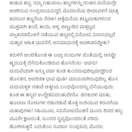
ಕಾಡುವ ಹಬ್ಬ. ನಮ್ಮ ಬಹುಪಾಲು ಹಬ್ಬಗಳನ್ನು ಗಂಡನ ಮನೆಯಲ್ಲೇ
ಆಚರಿಸುವ ಸಂಪ್ರದಾಯವಿದ್ದರೆ, ಮೊದಲನೆಯ ದೀಪಾವಳಿಗೆ ಮಾತ್ರ
ತವರೂರ ತಣ್ಣನೆಯ ನೆರಳು! ಅತ್ತೆಮನೆಯ ಕಟ್ಟುಪಾಡುಗಳಿಂದ
ಮುಕ್ತವಾಗಿ ತಂದೆ, ತಾಯಿ, ಅಕ್ಕ, ಅಣ್ಣಂದಿರ ವಾತ್ಸಲ್ಯದ
ವಜ್ರಕವಚದೊಳಗೆ ನಡೆಯುವ ಹಬ್ಬದಲ್ಲಿ ವಿನೋದ, ವಿಲಾಸವಲ್ಲದೆ
ಮತ್ತಾವ ಅಹಿತ ಭಾವನೆಗೆ, ಅಸಮಾಧಾನಕ್ಕೆ ಅವಕಾಶವಿದ್ದೀತು?
ಕರುಳಿಗೆ ಅಂಟಿಕೊಂಡ ಈ ಎಲ್ಲಾ ನಂಟುಗಳ ಜೊತೆಯಲ್ಲಿ, ಆಗಷ್ಟೇ
ಹೃದಯಕ್ಕೆ ಬೆಸೆದುಕೊಂಡಿರುವ ಹೊಸನೆಂಟ- ಅವನು!
ಮದುವೆಯಾಗಿ ಇನ್ನೂ ವರ್ಷ ಕೂಡ ತುಂಬಿರುವುದಿಲ್ಲವಾದ್ದರಿಂದ
ಹೊಸತನ, ಅಪರಿಚಿತ ಭಾವ ಪೂರ್ತಿ ಮಾಯವಾಗಿರುವುದಿಲ್ಲ. ಹೊಸ
ಮದುಮಕ್ಕಳ ನಡುವೆ ಆತ್ಮೀಯ ಬಂಧವೊಂದನ್ನು ಬೆಸೆಯುವುದು
ಕೂಡ ಈ ಹಬ್ಬದ ಉದ್ದೇಶವಿರಬಹುದೇನೊ. ಚಿನಕುರಳಿ ಮಾತು,
ಹೂಬಾಣ ನೋಟಗಳ ನಡುನಡುವೆ ಹೊತ್ತಿ ಉರಿಯುವ ಕಿರುನಗೆಯ
ಮತಾಪುಗಳು! ಸಿಹಿಯೂಟ, ಸವಿನೋಟದೊಡನೆ ಮೂರು ದಿನದ ಹಬ್ಬ
ಮೂರೇ ಕ್ಷಣದಂತೆ, ಸುಂದರ ಸ್ವಪ್ನವೊಂದರಂತೆ ಸರಿದು
ಹೋಗಿರುತ್ತದೆ. ಬದುಕೆಂಬ ಸುವರ್ಣ ಸಂಪುಟದ, ಮೊದಲ