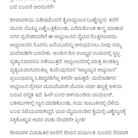
ಬಲಿ ಬಂದನೆ ಅರಮನೆಗೆ!
ದೀಪಾವಳಿಯ ವಿಶೇಷವೆಂದರೆ ತೈಲಾಭ್ಯಂಜನ (ಎಣ್ಣೆಸ್ನಾನ). ತಲೆಗೆ
ಮೂರು ಬೊಟ್ಟು ಎಣ್ಣೆ ಒತ್ತಿಕೊಂಡು, ಎರೆದುಕೊಂಡ ಶಾಸ್ತ್ರ ಮಾಡುವ
ನಗರ ಪ್ರದೇಶದವರಿಗೆ ಈ ಅಭ್ಯಂಜನದ ವೈಭವ ಗೊತ್ತಿರಲಾರದು.
ಅಭ್ಯಂಜನದ ಸೊಗಸು ಏನೆಂಬುದನ್ನು ಅನುಭವಿಸಲು ನೀವು ನಮ್ಮ
ಮಲೆನಾಡಿಗೇ ಬರಬೇಕು. ಅಂದಿನ ದಿನ ಉಣ್ಣುವ ಊಟದಲ್ಲಿ ಸ್ವಲ್ಪ
ವ್ಯತ್ಯಾಸವಾದರೂ ನಡೆಯುತ್ತದೆ. ಅಭ್ಯಂಜನದಲ್ಲಿ ಮಾತ್ರ ಕಿಂಚಿತ್ತೂ
ವ್ಯತ್ಯಯವಾಗುವಂತಿಲ್ಲ. ಕುವೆಂಪುರವರ “ಅಜ್ಜಯ್ಯನ ಅಭ್ಯಂಜನ”
ಪ್ರಬಂಧವನ್ನು ಓದಿದ್ದವರಿಗೆಲ್ಲ ತಿಳಿದೇ ಇರುತ್ತದೆ- ಮಲೆನಾಡಿಗರ
ಅಭ್ಯಂಜನ ಪ್ರೇಮ! ಮದುವೆಯಾಗಿ ಮೊದಲ ವರ್ಷ ಹಬ್ಬಕ್ಕೆ ಅಳಿಯ
ಬರುವ ಪದ್ಧತಿ ಇದೆ. ಹೀಗೆ ಬಂದ ಅಳಿಯಂದಿರು ಬಾಯಿಲರ್,
ಬಕೀಟುಗಳಲ್ಲಿ ಸ್ನಾನ ಮಾಡಿಕೊಂಡು, ನಯ ನಾಜೂಕಿನಲ್ಲಿ ಬೆಳೆದು
ಬಂದ ಸಿಟಿಯವರಾಗಿದ್ದರೆ, ಭಾವ-ಮೈದುನಂದಿರ ಕೈಯಲ್ಲಿ ಎಣ್ಣೆಸ್ನಾನಕ್ಕೆ
ಸಿಕ್ಕಿಕೊಳ್ಳುವ ಅವರ ಪಾಡು ದೇವರಿಗೇ ಪ್ರೀತಿ!
ದೀಪಾವಳಿ ವಿವಾಹಿತರ ಪಾಲಿಗೆ ಜೀವನ ಪರ್ಯಂತ ಸುಂದರ ನೆನಪಾಗಿ