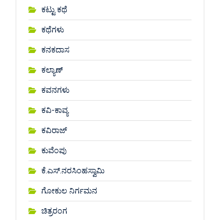
ಕಟ್ಟು ಕಥೆ
ಕಥೆಗಳು
ಕನಕದಾಸ
ಕಲ್ಯಾಣ್
ಕವನಗಳು
ಕವಿ-ಕಾವ್ಯ
ಕವಿರಾಜ್
ಕುವೆಂಪು
ಕೆ.ಎಸ್.ನರಸಿಂಹಸ್ವಾಮಿ
ಗೋಕುಲ ನಿರ್ಗಮನ
ಚಿತ್ರರಂಗ