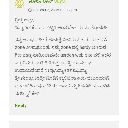
ಮಾಲಾ ರಾವ್
says:
October 2, 2006 at 7:12 pm
ಶ್ರೀತ್ರಿ ಅವ್ರೇ,
ನಿಮ್ಮ ಗಿಡ ಕೊಂದು ಬಿಟ್ಟಿರಿ ಅಂತ ಬೇಜಾರು ಮಾಡ್ಕೋಬೇಡಿ
ನನ್ನ ಅನುಭವ ಹೀಗೆ ಹೇಳುತ್ತೆ, ನೀವಿರುವ ಜಾಗದ U.S.D.A
zone ತಿಳಿದುಕೊಂಡು ನಿಮ್ಮ zone ನಲ್ಲಿ hardy ಆಗಿರುವ
ಗಿಡ ಮಾತ್ರ ಹಾಕಿ.ಯಾವುದೇ garden web site ನಲ್ಲಿ ಇದರ
ಬಗ್ಗೆ ನಿಮಗೆ ಮಾಹಿತಿ ಸಿಗುತ್ತೆ. ಅದಕ್ಕಿಂಥಾ ಸುಲಭ
ಉಪಾಯವೆಂದರೆ ನೀವು,ನಿಮ್ಮಗಿಡಗಳು,ನಿಮ್ಮ
ಶ್ರೀ,ಮರಿತ್ರೀ,ಕಿರಿಶ್ರೀ ಜೊತೆಗೆ ಕ್ಯಾಲಿಫೋರ್ನಿಯ ಬೇಏರಿಯಾಗೆ
ಬಂದುಬಿಡಿ ವರ್ಷದ13 ತಿಂಗಳೂ ನಿಮ್ಮ ಗಿಡಗಳು ಹೂಸುರಿಸಿ
ನಗದಿದ್ದರೆ ಕೇಳಿ.
Reply