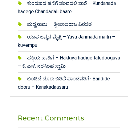
ಕುಂದಣದ ಹಸೆಗೆ ಚಂದದಲಿ ಬಾರೆ – Kundanada
hasege Chandadali baare
ಮಧ್ವನಾಮ – ಶ್ರೀಪಾದರಾಜ ವಿರಚಿತ
ಯಾವ ಜನ್ಮದ ಮೈತ್ರಿ – Yava Janmada maitri –
kuvempu
ಹಕ್ಕಿಯ ಹಾಡಿಗೆ – Hakkiya hadige taledooguva
– ಕೆ. ಎಸ್. ನರಸಿಂಹ ಸ್ವಾಮಿ
ಬಂದಿದೆ ದೂರು ಬರಿದೆ ಪಾಂಡವರಿಗೆ- Bandide
dooru – Kanakadaasaru
Recent Comments