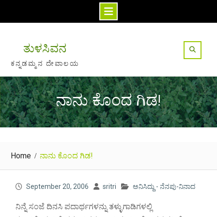
Skip
to
ತುಳಸಿವನ
content
ಕನ್ನಡಮ್ಮನ ದೇವಾಲಯ
ನಾನು ಕೊಂದ ಗಿಡ!
Home
ನಾನು ಕೊಂದ ಗಿಡ!
September 20, 2006
sritri
ಅನಿಸಿದ್ದು - ನೆನಪು-ನಿನಾದ
ನಿನ್ನೆ ಸಂಜೆ ದಿನಸಿ ಪದಾರ್ಥಗಳನ್ನು ತಳ್ಳುಗಾಡಿಗಳಲ್ಲಿ