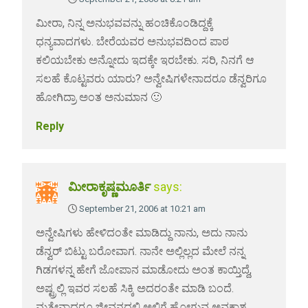
ಮೀರಾ, ನಿನ್ನ ಅನುಭವವನ್ನು ಹಂಚಿಕೊಂಡಿದ್ದಕ್ಕೆ
ಧನ್ಯವಾದಗಳು. ಬೇರೆಯವರ ಅನುಭವದಿಂದ ಪಾಠ
ಕಲಿಯಬೇಕು ಅನ್ನೋದು ಇದಕ್ಕೇ ಇರಬೇಕು. ಸರಿ, ನಿನಗೆ ಆ
ಸಲಹೆ ಕೊಟ್ಟವರು ಯಾರು? ಅನ್ವೇಷಿಗಳೇನಾದರೂ ಡೆನ್ವರಿಗೂ
ಹೋಗಿದ್ರಾ ಅಂತ ಅನುಮಾನ 🙂
Reply
ಮೀರಾಕೃಷ್ಣಮೂರ್ತಿ
says:
September 21, 2006 at 10:21 am
ಅನ್ವೇಷಿಗಳು ಹೇಳಿದಂತೇ ಮಾಡಿದ್ದು ನಾನು, ಅದು ನಾನು
ಡೆನ್ವರ್ ಬಿಟ್ಟು ಬರೋವಾಗ. ನಾನೇ ಅಲ್ಲಿಲ್ಲದ ಮೇಲೆ ನನ್ನ
ಗಿಡಗಳನ್ನ ಹೇಗೆ ಜೋಪಾನ ಮಾಡೋದು ಅಂತ ಕಾಯ್ತಿದ್ದೆ,
ಅಷ್ಟ್ರಲ್ಲಿ ಇವರ ಸಲಹೆ ಸಿಕ್ಕಿ ಅದರಂತೇ ಮಾಡಿ ಬಂದೆ.
ಮತ್ತೇನಾದರೂ ಜೀವನದಲ್ಲಿ ಅಲ್ಲಿಗೆ ಹೋಗುವ ಅವಕಾಶ