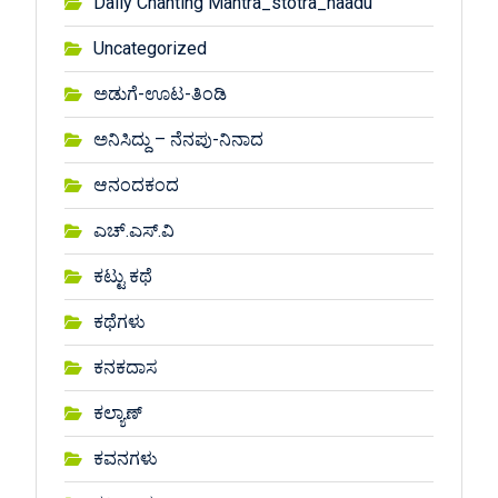
Daily Chanting Mantra_stotra_haadu
Uncategorized
ಅಡುಗೆ-ಊಟ-ತಿಂಡಿ
ಅನಿಸಿದ್ದು – ನೆನಪು-ನಿನಾದ
ಆನಂದಕಂದ
ಎಚ್.ಎಸ್.ವಿ
ಕಟ್ಟು ಕಥೆ
ಕಥೆಗಳು
ಕನಕದಾಸ
ಕಲ್ಯಾಣ್
ಕವನಗಳು