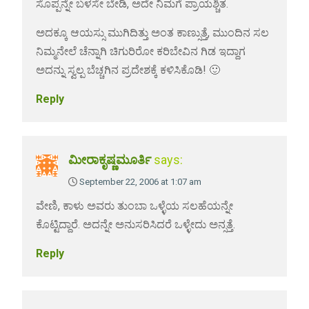
ಸೊಪ್ಪನ್ನೇ ಬಳಸೇ ಬೇಡಿ, ಅದೇ ನಿಮಗೆ ಪ್ರಾಯಶ್ಚಿತ.
ಅದಕ್ಕೂ ಆಯಸ್ಸು ಮುಗಿದಿತ್ತು ಅಂತ ಕಾಣ್ಸುತ್ತೆ, ಮುಂದಿನ ಸಲ
ನಿಮ್ಮನೇಲೆ ಚೆನ್ನಾಗಿ ಚಿಗುರಿರೋ ಕರಿಬೇವಿನ ಗಿಡ ಇದ್ದಾಗ
ಅದನ್ನು ಸ್ವಲ್ಪ ಬೆಚ್ಚಗಿನ ಪ್ರದೇಶಕ್ಕೆ ಕಳಿಸಿಕೊಡಿ! 🙂
Reply
ಮೀರಾಕೃಷ್ಣಮೂರ್ತಿ
says:
September 22, 2006 at 1:07 am
ವೇಣಿ, ಕಾಳು ಅವರು ತುಂಬಾ ಒಳ್ಳೆಯ ಸಲಹೆಯನ್ನೇ
ಕೊಟ್ಟಿದ್ದಾರೆ. ಅದನ್ನೇ ಅನುಸರಿಸಿದರೆ ಒಳ್ಳೇದು ಅನ್ಸತ್ತೆ.
Reply