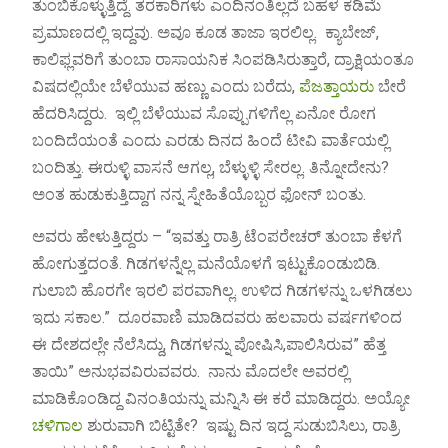
ತುಂಬಿಕೊಳ್ಳುತ್ತಿದ್ದೆ. ತರಕಾರಿಗಳು ಎಂದಿನಂತಿಲ್ಲದೆ ಬಹಳ ಕಡಿಮೆ
ಪ್ರಮಾಣದಲ್ಲಿ ಇದ್ದವು. ಅವೂ ಕೂಡ ತಾಜಾ ಇರಲಿಲ್ಲ. ಕ್ಯಾಬೇಜ್,
ಕಾಲಿಫ್ಲವರಿಗೆ ತುಂಬಾ ರಾಸಾಯನಿಕ ಸಿಂಪಡಿಸಿರುತ್ತಾರೆ, ದ್ರಾಕ್ಷಿಯಂತೂ
ವಿಷದಲ್ಲಿಯೇ ಬೆಳೆಯುವ ಹಣ್ಣು ಎಂದು ಬರೆದು,
ಪೆಜತ್ತಾಯರು
ಬೇರೆ
ಹೆದರಿಸಿದ್ದರು. ಇಲ್ಲಿ ಬೆಳೆಯುವ ಸೊಪ್ಪುಗಳಿಗೆಲ್ಲ ಏನೋ ರೋಗ
ಬಂದಿದೆಯಂತೆ ಎಂದು ಎರಡು ದಿನದ ಹಿಂದೆ ಟೀವಿ ವಾರ್ತೆಯಲ್ಲಿ
ಬಂದಿತ್ತು. ಈರುಳ್ಳಿ ವಾಸನೆ ಆಗಲ್ಲ, ಬೆಳ್ಳುಳ್ಳಿ ಸೇರಲ್ಲ. ತಿನ್ನೋದೇನು?
ಅಂತ ಹುಡುಕುತ್ತಿದ್ದಾಗ ನನ್ನ ಸ್ನೇಹಿತೆಯೊಬ್ಬರ ಫೋನ್ ಬಂತು.
ಅವರು ಹೇಳುತ್ತಿದ್ದರು – “ಇವತ್ತು ರಾತ್ರಿ ಟೆಂಪರೇಚರ್ ತುಂಬಾ ಕೆಳಗೆ
ಹೋಗುತ್ತದಂತೆ. ಗಿಡಗಳನ್ನೆಲ್ಲ ಮನೆಯೊಳಗೆ ಇಟ್ಟುಕೊಂಡುಬಿಡಿ.
ಗುಲಾಬಿ ಹೊರಗೇ ಇರಲಿ ಪರವಾಗಿಲ್ಲ. ಉಳಿದ ಗಿಡಗಳನ್ನು ಒಳಗಿಡಲು
ಇದು ಸಕಾಲ.” ದೂರವಾಣಿ ಮಾಡಿದವರು ಹಲವಾರು ವರ್ಷಗಳಿಂದ
ಈ ದೇಶದಲ್ಲೇ ನೆಲೆಸಿದ್ದು, ಗಿಡಗಳನ್ನು ಪೋಷಿಸಿ,ಪಾಲಿಸಿರುವ” ಹೆತ್ತ
ತಾಯಿ” ಅನುಭವವಿರುವವರು. ನಾನು ಮೊದಲೇ ಅವರಲ್ಲಿ
ಮಾಡಿಕೊಂಡಿದ್ದ ವಿನಂತಿಯನ್ನು ಮನ್ನಿಸಿ ಈ ಕರೆ ಮಾಡಿದ್ದರು. ಅಯ್ಯೋ
ಚಳಿಗಾಲ
ಶುರುವಾಗಿ ಬಿಟ್ಟಿತೇ? ಇಷ್ಟು ದಿನ ಇದ್ದ ಸುಡುಬಿಸಿಲು, ರಾತ್ರಿ