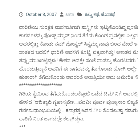
October 8, 2007
sritri
ಕಟ್ಟು ಕಥೆ
,
ಹೊಸಕಥೆ
ಧಾರಿಣಿಯ ಸುರಕ್ಷತ ವಾಪಸಾತಿಗಾಗಿ ಶಾಸ್ತ್ರಿಗಳು ಇಟ್ಟುಕೊಂಡಿದ್ದ ಪೂ
ಕಾಗದಗಳನ್ನು ಪೋಸ್ಟ್ ಮ್ಯಾನ್ ನಿಂದ ತೆಗೆದು ಕೊಂಡ ಪ್ರವಲ್ಲಿಕಾ ಎಲ
ಅದರಲ್ಲಿತ್ತು ನೋಡು ನಮ್ ಪೋಸ್ಟಲ್ ಸಿಸ್ಟಮ್ಮು ನಾವು ಬಂದ ಮೇಲೆ ಇ
ಜಾತಕದ ಬದಲಿಗೆ ಧಾರಿಣಿ ಅವಳಿಗೆ ಕೊಟ್ಟ. ಪತ್ರವಾಗಿತ್ತು! ಆಕಾಶನ ಮ
ತಪ್ಪು ಮಾಡಿಬಿಟ್ಟಿದ್ದಳು! ಕೇಶವ ಅವತ್ತೇ ಸಂಜೆ ವಾಪಸ್ಸು ಹೊರಟವರು 
ಹೊರಡುತ್ತಿದ್ದಾನೆ ಅವನಿಗೆ ಈ ಕಾಗದವನ್ನು ತೊಗೊಂಡು ಹೋಗಿ ಅಲ್ಲೇ ಪ
ಹುಶಾರಾಗಿ ತೆಗೆದುಕೊಂಡು ಅದರಂತೆ ಆರಾತ್ರಿಯೇ ಅದು ಅಮೇರಿಕ ಸೇ
********************
ಗಿರಿಯ ಕೈಯಿಂದ ತೆಗೆದುಕೊಂಡಲಕ್ಕೋಟೆ ಒಡೆದ ಟಿಮ್ ನಿಗೆ ಅದರಲ್ಲಿ
ಹೇಳಿದ `ಆದಿತ್ಯಾದಿ ಗೃಹಾಸ್ಸರ್ವೇ….ಪದವೀ ಪೂರ್ವ ಪುಣ್ಯಾನಾಂ ಲಿಖ್
ಗರ್ಭಸುಧಾಂಭುದಿಯಲ್ಲಿ…..ಕನ್ಯಾರತ್ನ ಜನನ…’ಗಿರಿ ತೊದಲುತ್ತಾ ನಡುಗುತ
ಧಾರಿಣಿ ನಿಂತ ಜಾಗದಲ್ಲೇ ಕಲ್ಲಾಗಿದ್ದಳು.
***