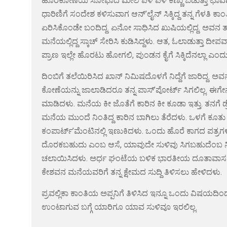
ಹೊರಕೋಣೆಯ ಸೋಫಾದ ಮೇಲೆ ಪಿಳಿ ಪಿಳಿ ಕಣ್ಣು ಬಿಡುತ್ತಾ ಛಾವಣಿ ನೋ
ಧಾರಿಣಿಗೆ ಸಂದೇಶ ಕಳಿಸುವಾಗ ಆನ್’ಲೈನ್ ಸಿಕ್ಕಿದ್ದ ತನ್ನ ಗೆಳತಿ ಕಾಂ
ಏರಿಸಿಕೊಂಡೇ ಬಂದಿದ್ದ. ಏನೋ ಸಾಧಿಸಿದ ಖುಷಿಯಲ್ಲಿದ್ದ. ಅವನ ತಾಳಕ್ಕ
ಮನೆಯಲ್ಲಿದ್ದ ಸ್ಕಾಚ್ ಸೇರಿಸಿ ಕುಡಿಸಿದ್ದಳು. ಆತ, ಓಲಾಡುತ್ತಾ ದ
ಪ್ರಾಣ ಇಲ್ಲೇ ಹೊರಟು ಹೋಗಲಿ, ಪುಂಡನ ಕೈಗೆ ಸಿಕ್ಕಿದೆನಲ್ಲಾ ಎಂದು ಪ
ದಿಂಬಿಗೆ ತಲೆಯಿರಿಸಿದ ಖಾನ್ ನಿಮಿಷದೊಳಗೆ ನಿದ್ದೆಗೆ ಜಾರಿದ್ದ. ಅವನ 
ಕೋಣೆಯನ್ನು ಜಾಲಾಡಿದರೂ ತನ್ನ ಪಾಸ್’ಪೋರ್ಟ್ ಸಿಗಲಿಲ್ಲ
ಮಾಡಿದಳು. ಮನೆಯ ಕೀ ಜೊತೆಗೆ ಕಾರಿನ ಕೀ ಕೂಡಾ ಇತ್ತು. ತನಗೆ ಡ್ರೈ
ಮನೆಯ ಮುಂದೆ ನಿಂತಿದ್ದ ಕಾರಿನ ಬಾಗಿಲು ತೆರೆದಳು. ಒಳಗೆ ಕೂತು 
ಕಂಪಾರ್ಟ್’ಮೆಂಟಿನಲ್ಲಿ ಇಣುಕಿದಳು. ಒಂದು ಹೊರೆ ಕಾಗದ ಪತ್
ದೊರಕಬಹುದು ಎಂಬ ಆಸೆ, ಯಾವುದೇ ಸುಳಿವು ಸಿಗಬಹುದೆಂಬ ನಿರೀಕ್ಷೆ, 
ಚಲಾಯಿಸಿದಳು. ಅರ್ಧ ಘಂಟೆಯ ಬಳಿಕ ಭಾರತೀಯ ದೂತಾವಾಸದ ಅ
ಕೇಶವನ ಮನೆಯವರಿಗೆ ತನ್ನ ಕ್ಷೇಮದ ಸುದ್ದಿ ತಿಳಿಸಲು ಹೇಳಿದಳು.
ಪ್ರವಲ್ಲಿಕಾ ಕಾಂತಿಯ ಅಪ್ಪನಿಗೆ ತಿಳಿಸಿದ ಇನ್ನೂ ಒಂದು ವಿಷಯದ
ಉಂಟಾಗುವ ಬಗ್ಗೆ ಯಾರಿಗೂ ಯಾವ ಸುಳಿವೂ ಇರಲಿಲ್ಲ.