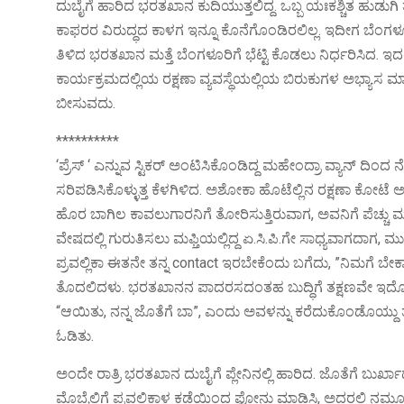
ದುಬೈಗೆ ಹಾರಿದ ಭರತಖಾನ ಕುದಿಯುತ್ತಲಿದ್ದ. ಒಬ್ಬ ಯಃಕಶ್ಚಿತ ಹುಡುಗಿ ತ
ಕಾಫರರ ವಿರುದ್ಧದ ಕಾಳಗ ಇನ್ನೂ ಕೊನೆಗೊಂಡಿರಲಿಲ್ಲ. ಇದೀಗ ಬೆಂಗಳೂರ
ತಿಳಿದ ಭರತಖಾನ ಮತ್ತೆ ಬೆಂಗಳೂರಿಗೆ ಭೆಟ್ಟಿ ಕೊಡಲು ನಿರ್ಧರಿಸಿದ. 
ಕಾರ್ಯಕ್ರಮದಲ್ಲಿಯ ರಕ್ಷಣಾ ವ್ಯವಸ್ಥೆಯಲ್ಲಿಯ ಬಿರುಕುಗಳ ಅಭ್ಯಾಸ ಮ
ಬೀಸುವದು.
**********
‘ಪ್ರೆಸ್ ‘ ಎನ್ನುವ ಸ್ಟಿಕರ್ ಅಂಟಿಸಿಕೊಂಡಿದ್ದ ಮಹೇಂದ್ರಾ ವ್ಯಾನ್ 
ಸರಿಪಡಿಸಿಕೊಳ್ಳುತ್ತ ಕೆಳಗಿಳಿದ. ಅಶೋಕಾ ಹೊಟೆಲ್ಲಿನ ರಕ್ಷಣಾ ಕೋಟೆ ಅಭೇದ್
ಹೊರ ಬಾಗಿಲ ಕಾವಲುಗಾರನಿಗೆ ತೋರಿಸುತ್ತಿರುವಾಗ, ಅವನಿಗೆ ಪೆಚ್ಚು ಮ
ವೇಷದಲ್ಲಿ ಗುರುತಿಸಲು ಮಫ್ತಿಯಲ್ಲಿದ್ದ ಏ.ಸಿ.ಪಿ.ಗೇ ಸಾಧ್ಯವಾಗದಾಗ, ಮು
ಪ್ರವಲ್ಲಿಕಾ ಈತನೇ ತನ್ನ contact ಇರಬೇಕೆಂದು ಬಗೆದು, ”ನಿಮಗೆ ಬೇಕಾದ ಮ
ತೊದಲಿದಳು. ಭರತಖಾನನ ಪಾದರಸದಂತಹ ಬುದ್ಧಿಗೆ ತಕ್ಷಣವೇ ಇದೊಂದು 
“ಆಯಿತು, ನನ್ನ ಜೊತೆಗೆ ಬಾ”, ಎಂದು ಅವಳನ್ನು ಕರೆದುಕೊಂಡೊಯ್ದು ತನ್ನ
ಓಡಿತು.
ಅಂದೇ ರಾತ್ರಿ ಭರತಖಾನ ದುಬೈಗೆ ಪ್ಲೇನಿನಲ್ಲಿ ಹಾರಿದ. ಜೊತೆಗೆ ಬ
ಮೊಬೈಲಿಗೆ ಪ್ರವಲ್ಲಿಕಾಳ ಕಡೆಯಿಂದ ಫೋನು ಮಾಡಿಸಿ, ಅದರಲ್ಲಿ