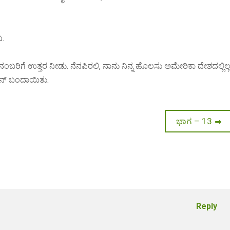
ಿ.
ಂಬರಿಗೆ ಉತ್ತರ ನೀಡು. ನೆನಪಿರಲಿ, ನಾನು ನಿನ್ನ ಹೊಲಸು ಅಮೇರಿಕಾ ದೇಶದಲ್ಲಿಲ್ಲ
 ಫೋನ್ ಬಂದಾಯಿತು.
Next
ಭಾಗ – 13
post:
Reply