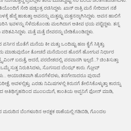
ಡುತ್ತಿದ್ದ ಪ್ರವಲ್ಲಿಕಾ ತಾನು ಮಾಡಿದ್ದೆಷ್ಟು ಸರಿ ಎಂದು ಚಿಂತಿಸತೊಡಗಿದಳು.
ತಿಯೊಂದಿಗೆ ಸೇರಿ ಷಡ್ಯಂತ್ರ ರಚಿಸಿದ್ದಳು. ಖಾನ್ ರಾತ್ರಿ ಮನೆ ಸೇರಿದಾಗ ನಶೆ
ೆ ಹೆಜ್ಜೆ ಹಾಕುತ್ತಾ ಅವನನ್ನು ಮತ್ತಷ್ಟು ಮತ್ತನನ್ನಾಗಿಸಿದ್ದಳು. ಅವನ ಹಾಲಿಗೆ
ೀಪವಾರಿಸಿ ಇವಳನ್ನು ಸೆಳೆದುಕೊಂಡು ಮಲಗಿದಾಗ ಅತೀವ ಭಯ ಪಟ್ಟಿದ್ದಳು. ತನ್ನ
ರಿತಪಿಸಿದ್ದಳು. ಮತ್ತೆ ಮತ್ತೆ ದೇವರನ್ನು ಬೇಡಿಕೊಂಡಿದ್ದಳು.
ಪರ್ಸಿನ ಜೊತೆಗೆ ಮನೆಯ ಕೀ ಮತ್ತು ಒಂದಿಷ್ಟು ಹಣ ಕೈಗೆ ಸಿಕ್ಕಿತ್ತು.
. ಈಗೇನು ಮಾಡುವುದೋ ತೋಚದೆ ಮನೆಯಿಂದ ಹೊರಗೆ ಹೋಗುವ ನಿರ್ಧಾರ
ವಿಂಗ್ ಬರುತ್ತೆ, ಆದರೆ, ಪರದೇಶದಲ್ಲಿ, ಪರವಾನಗಿ ಇಲ್ಲದೆ…? ಚಿಂತಿಸುತ್ತಾ
ಒಮ್ಮೆ ಸುತ್ತ ನಿರುಕಿಸಿದಳು, ಸೊಗಸಾದ ಬೆಂಝ್ ಕಾರು. ಗ್ಲೋವ್
ರಗಳು… ಅಯಾಚಿತವಾಗಿ ಹೊರಗೆಳೆದಳು, ತನಗೇನಾದರೂ ಪುರಾವೆ
ಅವಳಲ್ಲಿತ್ತು. ಎರಡು ನಿಮಿಷಗಳಲ್ಲಿ ಕಿರುನಗೆ ತೇಲಿಸಿಕೊಳ್ಳುತ್ತಾ ಕಾರನ್ನು
ತಿಥಿಗೃಹದಿಂದ ಮುಂಬಯಿಗೆ, ಕಾಂತಿಯ ಅಪ್ಪನಿಗೆ ಫೋನ್ ಮಾಡಿ,
ಿಂದ ಮರುದಿನ ಬೆಂಗಳೂರಿನ ಆರಕ್ಷಕ ಠಾಣೆಯಲ್ಲಿ ಗಡಿಬಿಡಿ, ಗೊಂದಲ