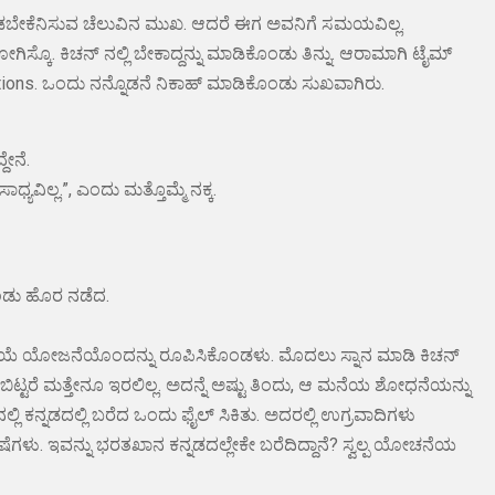
ೋಡಬೇಕೆನಿಸುವ ಚೆಲುವಿನ ಮುಖ. ಆದರೆ ಈಗ ಅವನಿಗೆ ಸಮಯವಿಲ್ಲ.
ಸ್ಕೊ. ಕಿಚನ್ ನಲ್ಲಿ ಬೇಕಾದ್ದನ್ನು ಮಾಡಿಕೊಂಡು ತಿನ್ನು. ಆರಾಮಾಗಿ ಟೈಮ್
 options. ಒಂದು ನನ್ನೊಡನೆ ನಿಕಾಹ್ ಮಾಡಿಕೊಂಡು ಸುಖವಾಗಿರು.
ೇನೆ.
ಧ್ಯವಿಲ್ಲ.”, ಎಂದು ಮತ್ತೊಮ್ಮೆ ನಕ್ಕ.
ಕೊಂಡು ಹೊರ ನಡೆದ.
ಮನದಲ್ಲಿಯೆ ಯೋಜನೆಯೊಂದನ್ನು ರೂಪಿಸಿಕೊಂಡಳು. ಮೊದಲು ಸ್ನಾನ ಮಾಡಿ ಕಿಚನ್
್ಣೆ ಬಿಟ್ಟರೆ ಮತ್ತೇನೂ ಇರಲಿಲ್ಲ. ಅದನ್ನೆ ಅಷ್ಟು ತಿಂದು, ಆ ಮನೆಯ ಶೋಧನೆಯನ್ನು
ಿ ಕನ್ನಡದಲ್ಲಿ ಬರೆದ ಒಂದು ಫೈಲ್ ಸಿಕಿತು. ಅದರಲ್ಲಿ ಉಗ್ರವಾದಿಗಳು
ು. ಇವನ್ನು ಭರತಖಾನ ಕನ್ನಡದಲ್ಲೇಕೇ ಬರೆದಿದ್ದಾನೆ? ಸ್ವಲ್ಪ ಯೋಚನೆಯ