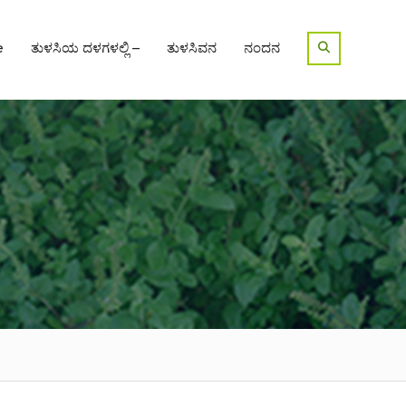
e
ತುಳಸಿಯ ದಳಗಳಲ್ಲಿ –
ತುಳಸಿವನ
ನಂದನ