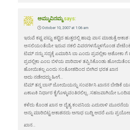
ಅಮ್ಮುವಿನಮ್ಮ
says:
October 10, 2007 at 1:06 am
ಇರುವೆ ಕಷ್ಟ ಪಟ್ಟು ಕಟ್ಟಿದ ಹುತ್ತದಲ್ಲಿ ಹಾವು ವಾಸ ಮಾಡುತ್ತೆ.ಆಕಾಶ ತ
ಅಸಲಿಯಂತೆಯೇ ಇರುವ ನಕಲಿ ವಿವರಗಳನ್ನೊಳಗೊಂಡ ಪೇಟೆಂಟ್ 
ಟಿಮ್ ನನ್ನು ಸದ್ಯಕ್ಕೆ ಏಮಾರಿಸಿ ಬಾ ಎಂದು ಪ್ರವಲ್ಲಿಕಾ ಅಶೋಕಾ 
ಪ್ರವಲ್ಲಿಕಾ ಎಂಬ ಬಿಳಿಯ ಪಾರಿವಾಳ ತಪ್ಪಿಸಿಕೊಂಡು ಹೋಯಿತ
ಹೋಯಿತಲ್ಲ ಎಂದು ಸಂತೋಶದಿಂದ ಬೀಗಿದ ಭರತ ಖಾನ
ಅದು ನಡೇದದ್ದು ಹೀಗೆ…
ಟಿಮ್ ತನ್ನ ಬಾಸ್ ಜೋಯಿಯನ್ನು ಸಂಪರ್ಕಿಸಿ ಖಾನನ ಬೇಡಿಕೆ ಯ
ಏಕಾಏಕಿ ನಿರ್ಧಾರ ಕೈಗೊಳ್ಳುವಂತಿರಲಿಲ್ಲ…ಸಹಜವಾಗಿಯೇ ಒಂದಿಷ
ಕಳೆದು ಕೊಂಡ ಖಾನ ಆ ದೈತ್ಯ ಕಂಪನಿಯ ಎದುರಾಳಿ ಮೂರನೆಯ ಕಂ
ಅನ್ನು ಮಾರಿಬಿಟ್ಟ.ಆಕಾಶನದು ಅಗಾಧ ಬುದ್ದಿ ಆದರೆ ಏನು ಪ್ರಯ
ಖಾನ…