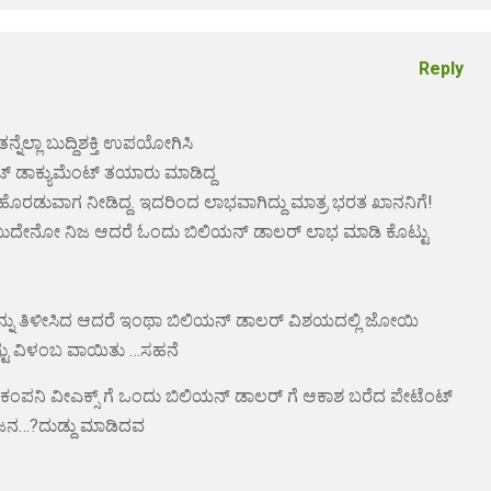
Reply
ನ್ನೆಲ್ಲಾ ಬುದ್ದಿಶಕ್ತಿ ಉಪಯೋಗಿಸಿ
ಡಾಕ್ಯುಮೆಂಟ್ ತಯಾರು ಮಾಡಿದ್ದ
ಗೆ ಹೊರಡುವಾಗ ನೀಡಿದ್ದ. ಇದರಿಂದ ಲಾಭವಾಗಿದ್ದು ಮಾತ್ರ ಭರತ ಖಾನನಿಗೆ!
ೆಂಬುದೇನೋ ನಿಜ ಆದರೆ ಓಂದು ಬಿಲಿಯನ್ ಡಾಲರ್ ಲಾಭ ಮಾಡಿ ಕೊಟ್ಟು
ನ್ನು ತಿಳೀಸಿದ ಆದರೆ ಇಂಥಾ ಬಿಲಿಯನ್ ಡಾಲರ್ ವಿಶಯದಲ್ಲಿ ಜೋಯಿ
್ಟು ವಿಳಂಬ ವಾಯಿತು …ಸಹನೆ
ಪನಿ ವೀಎಕ್ಸ್ ಗೆ ಒಂದು ಬಿಲಿಯನ್ ಡಾಲರ್ ಗೆ ಆಕಾಶ ಬರೆದ ಪೇಟೆಂಟ್
ೋಜನ…?ದುಡ್ದು ಮಾಡಿದವ