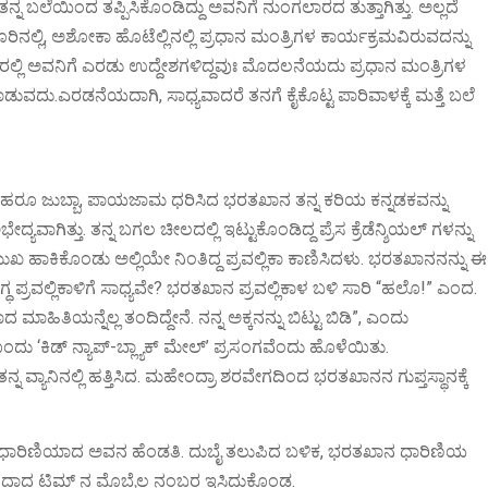
ನ್ನ ಬಲೆಯಿಂದ ತಪ್ಪಿಸಿಕೊಂಡಿದ್ದು ಅವನಿಗೆ ನುಂಗಲಾರದ ತುತ್ತಾಗಿತ್ತು. ಅಲ್ಲದೆ
ಿನಲ್ಲಿ, ಅಶೋಕಾ ಹೊಟೆಲ್ಲಿನಲ್ಲಿ ಪ್ರಧಾನ ಮಂತ್ರಿಗಳ ಕಾರ್ಯಕ್ರಮವಿರುವದನ್ನು
ಇದರಲ್ಲಿ ಅವನಿಗೆ ಎರಡು ಉದ್ದೇಶಗಳಿದ್ದವುಃ ಮೊದಲನೆಯದು ಪ್ರಧಾನ ಮಂತ್ರಿಗಳ
ಾಡುವದು.ಎರಡನೆಯದಾಗಿ, ಸಾಧ್ಯವಾದರೆ ತನಗೆ ಕೈಕೊಟ್ಟ ಪಾರಿವಾಳಕ್ಕೆ ಮತ್ತೆ ಬಲೆ
ದಿಂದ ನೆಹರೂ ಜುಬ್ಬಾ, ಪಾಯಜಾಮ ಧರಿಸಿದ ಭರತಖಾನ ತನ್ನ ಕರಿಯ ಕನ್ನಡಕವನ್ನು
ಯವಾಗಿತ್ತು. ತನ್ನ ಬಗಲ ಚೀಲದಲ್ಲಿ ಇಟ್ಟುಕೊಂಡಿದ್ದ ಪ್ರೆಸ ಕ್ರೆಡೆನ್ಶಿಯಲ್ ಗಳನ್ನು
ುಖ ಹಾಕಿಕೊಂಡು ಅಲ್ಲಿಯೇ ನಿಂತಿದ್ದ ಪ್ರವಲ್ಲಿಕಾ ಕಾಣಿಸಿದಳು. ಭರತಖಾನನನ್ನು ಈ
ಗ್ಧ ಪ್ರವಲ್ಲಿಕಾಳಿಗೆ ಸಾಧ್ಯವೇ? ಭರತಖಾನ ಪ್ರವಲ್ಲಿಕಾಳ ಬಳಿ ಸಾರಿ “ಹಲೊ!” ಎಂದ.
ಾಹಿತಿಯನ್ನೆಲ್ಲ ತಂದಿದ್ದೇನೆ. ನನ್ನ ಅಕ್ಕನನ್ನು ಬಿಟ್ಟು ಬಿಡಿ”, ಎಂದು
‘ಕಿಡ್ ನ್ಯಾಪ್-ಬ್ಲ್ಯಾಕ್ ಮೇಲ್’ ಪ್ರಸಂಗವೆಂದು ಹೊಳೆಯಿತು.
 ವ್ಯಾನಿನಲ್ಲಿ ಹತ್ತಿಸಿದ. ಮಹೇಂದ್ರಾ ಶರವೇಗದಿಂದ ಭರತಖಾನನ ಗುಪ್ತಸ್ಥಾನಕ್ಕೆ
ುರ್ಖಾಧಾರಿಣಿಯಾದ ಅವನ ಹೆಂಡತಿ. ದುಬೈ ತಲುಪಿದ ಬಳಿಕ, ಭರತಖಾನ ಧಾರಿಣಿಯ
 ನಮೂದಾದ ಟಿಮ್ ನ ಮೊಬೈಲ ನಂಬರ ಇಸಿದುಕೊಂಡ.