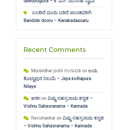
taledooguva – ಕೆ. ಎಸ್. ನರಸಿಂಹ ಸ್ವಾಮಿ
ಬಂದಿದೆ ದೂರು ಬರಿದೆ ಪಾಂಡವರಿಗೆ-
Bandide dooru – Kanakadaasaru
Recent Comments
Muralidhar joshi ಗಂಗಾವತಿ
on
ಜಯ
ಕೊಲ್ಹಾಪುರ ನಿಲಯೆ – Jaya kolhapura
Nilaye
sritri
on
ವಿಷ್ಣು ಸಹಸ್ರನಾಮ ಕನ್ನಡ –
Vishnu Sahasranama – Kannada
Ravishankar
on
ವಿಷ್ಣು ಸಹಸ್ರನಾಮ ಕನ್ನಡ
– Vishnu Sahasranama – Kannada