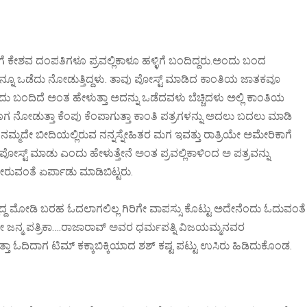
ಜೆಗೆ ಕೇಶವ ದಂಪತಿಗಳೂ ಪ್ರವಲ್ಲಿಕಾಳೂ ಹಳ್ಳಿಗೆ ಬಂದಿದ್ದರು.ಅಂದು ಬಂದ
್ಲವನ್ನೂ ಒಡೆದು ನೋಡುತ್ತಿದ್ದಳು. ತಾವು ಪೋಸ್ಟ್ ಮಾಡಿದ ಕಾಂತಿಯ ಜಾತಕವೂ
ದು ಬಂದಿದೆ ಅಂತ ಹೇಳುತ್ತಾ ಅದನ್ನು ಒಡೆದವಳು ಬೆಚ್ಚಿದಳು ಅಲ್ಲಿ ಕಾಂತಿಯ
ೊಗ ನೋಡುತ್ತಾ ಕೆಂಪು ಕೆಂಪಾಗುತ್ತಾ ಕಾಂತಿ ಪತ್ರಗಳನ್ನು ಅದಲು ಬದಲು ಮಾಡಿ
`ನಮ್ಮದೇ ಬೀದಿಯಲ್ಲಿರುವ ನನ್ನಸ್ನೇಹಿತರ ಮಗ ಇವತ್ತು ರಾತ್ರಿಯೇ ಅಮೇರಿಕಾಗೆ
ೋಸ್ಟ್ ಮಾಡು ಎಂದು ಹೇಳುತ್ತೇನೆ ಅಂತ ಪ್ರವಲ್ಲಿಕಾಳಿಂದ ಅ ಪತ್ರವನ್ನು
ರುವಂತೆ ಏರ್ಪಾಡು ಮಾಡಿಬಿಟ್ಟರು.
ದ್ದ ಮೋಡಿ ಬರಹ ಓದಲಾಗಲಿಲ್ಲ ಗಿರಿಗೇ ವಾಪಸ್ಸು ಕೊಟ್ಟು ಅದೇನೆಂದು ಓದುವಂತೆ
ಯತೇ ಜನ್ಮ ಪತ್ರಿಕಾ….ರಾಜಾರಾವ್ ಅವರ ಧರ್ಮಪತ್ನಿ ವಿಜಯಮ್ಮನವರ
್ತಾ ಓದಿದಾಗ ಟಿಮ್ ಕಕ್ಕಾಬಿಕ್ಕಿಯಾದ ಶಶ್ ಕಷ್ಟ ಪಟ್ಟು ಉಸಿರು ಹಿಡಿದುಕೊಂಡ.