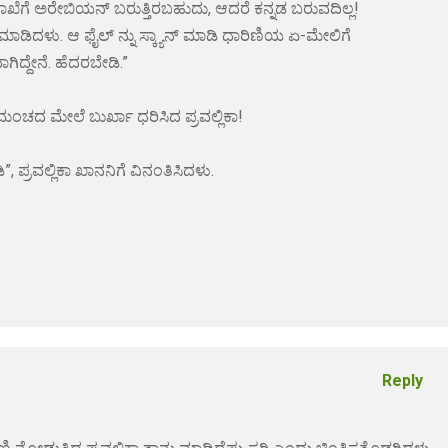
ಾಖೆಗೆ ಅರೇಬಿಯನ್ ಬರುತ್ತಿರಬಹುದು, ಆದರೆ ಕನ್ನಡ ಬರುವದಿಲ್ಲ!
ಡಿದಳು. ಆ ಫೈಲ್ ನ್ನು ಸ್ಕ್ಯಾನ್ ಮಾಡಿ ಧಾರಿಣಿಯ ಏ-ಮೇಲಿಗೆ
ಿದ್ದೇನೆ. ಹೆದರಬೇಡಿ.”
ಮಂಚದ ಮೇಲೆ ಬುರ್ಖಾ ಧರಿಸಿದ ಪ್ರವಲ್ಲಿಕಾ!
, ಪ್ರವಲ್ಲಿಕಾ ಖಾನನಿಗೆ ವಿನಂತಿಸಿದಳು.
Reply