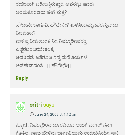
ರುಚಿಯಾಗಿ ಬಡಿಸುತ್ತಿರುತ್ತಾರೆ. ಅವರನ್ನೇ ಇವರು
ಅಂದುಕೊಂಡಿರಾ ಹೇಗೆ ಮತ್ತೆ?
ಹೌದೇನೇ ಭಾರ್ಗವಿ, ಹೌದೇನೇ? ತುಳಸಿಯಮ್ಮನವರನ್ನುವುದು
ನಿಜವೇನೇ?
ಪಾಕ ಪ್ರವೀಣೆಯಂತೆ ನೀ, ನಿಮ್ಮೂರಿನವರತ್ತ
ಎಚ್ಚರದಿಂದಿರಬೇಕಂತೆ,
ಅವರಿವರು ಜತೆಗೂಡಿ ನಿನ್ನ ಮನೆ ತಿಂಡಿಗಳ
ಅಪಹರಿಸದಂತೆ….|| ಹೌದೇನೇ||
Reply
sritri
says:
June 24, 2009 at 1:12 pm
ಜ್ಯೋತಿ, ನಿಮ್ಮೂರಿಂದ ದೂರವಿರುವ ಅಡುಗೆ ಬ್ಲಾಗರ್ ನನಗೆ
ಗೊತ್ತಿಲ್ಲ. ನಾನು ಹೇಳಿದ್ದು ಭಾರ್ಗವಿಯನ್ನು ಉದ್ದೇಶಿಸಿಯೇ. ಸಾಕ್ಷಿ