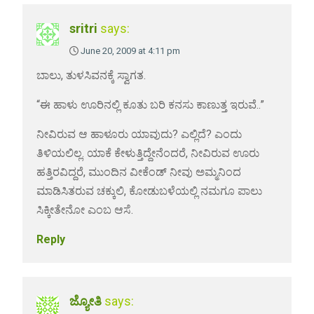
sritri
says:
June 20, 2009 at 4:11 pm
ಬಾಲು, ತುಳಸಿವನಕ್ಕೆ ಸ್ವಾಗತ.
“ಈ ಹಾಳು ಊರಿನಲ್ಲಿ ಕೂತು ಬರಿ ಕನಸು ಕಾಣುತ್ತ ಇರುವೆ..”
ನೀವಿರುವ ಆ ಹಾಳೂರು ಯಾವುದು? ಎಲ್ಲಿದೆ? ಎಂದು
ತಿಳಿಯಲಿಲ್ಲ. ಯಾಕೆ ಕೇಳುತ್ತಿದ್ದೇನೆಂದರೆ, ನೀವಿರುವ ಊರು
ಹತ್ತಿರವಿದ್ದರೆ, ಮುಂದಿನ ವೀಕೆಂಡ್ ನೀವು ಅಮ್ಮನಿಂದ
ಮಾಡಿಸಿತರುವ ಚಕ್ಕುಲಿ, ಕೋಡುಬಳೆಯಲ್ಲಿ ನಮಗೂ ಪಾಲು
ಸಿಕ್ಕೀತೇನೋ ಎಂಬ ಆಸೆ.
Reply
ಜ್ಯೋತಿ
says: