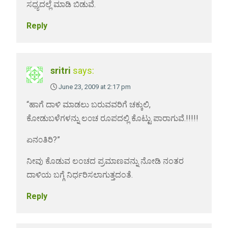
ಸಧ್ಯದಲ್ಲೆ ಮಾಡಿ ಬಿಡುವೆ.
Reply
sritri
says:
June 23, 2009 at 2:17 pm
“ಹಾಗೆ ದಾಳಿ ಮಾಡಲು ಬರುವವರಿಗೆ ಚಕ್ಕುಲಿ,
ಕೋಡುಬಳೆಗಳನ್ನು ಲ೦ಚ ರೂಪದಲ್ಲಿ ಕೊಟ್ಟು ಪಾರಾಗುವೆ.!!!!!
ಏನ೦ತಿರಿ?”
ನೀವು ಕೊಡುವ ಲಂಚದ ಪ್ರಮಾಣವನ್ನು ನೋಡಿ ನಂತರ
ದಾಳಿಯ ಬಗ್ಗೆ ನಿರ್ಧರಿಸಲಾಗುತ್ತದಂತೆ.
Reply