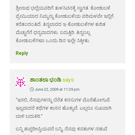
ಶ್ರೀನಾಥ ಭಲ್ಲೆಯವರಿಗೆ ತುಳಸಿವನಕ್ಕೆ ಸ್ವಾಗತ. ಕೋಡುಬಳೆ
ಪ್ರೇಮಿಯಾದ ನಿಮ್ಮನ್ನು ಕೋಡುಬಳೆಯ ಪರಿಮಳವೇ ಇಲ್ಲಿಗೆ
ಕರೆತಂದಂತಿದೆ. ತಿನ್ನಲಾರದ ಇ-ಕೋಡುಬಳೆಗಳ ಕುರಿತ
ಮೆಚ್ಚುಗೆಗೆ ಧನ್ಯವಾದಗಳು. ಬರುತ್ತಿರಿ. ತಿನ್ನಬಲ್ಲ
ಕೋಡುಬಳೆಗಳೂ ಒಂದು ದಿನ ಇಲ್ಲೇ ಸಿಕ್ಕೀತು.
Reply
ಶಾಂತಲಾ ಭಂಡಿ
says:
June 22, 2009 at 11:29 pm
“ಇರಲಿ, ನೆನಪುಗಳನ್ನು ಬೆರೆತ ಕನಸುಗಳ ಮೊರೆಹೋಗುವೆ.
ಇಲ್ಲವಾದರೆ ಕಥೆಗಳ ಕಾನನ ಹೊಕ್ಕುವೆ. ಎಲ್ಲರೂ ಸುಖವಾಗಿ
ಬಾಳಿ ಬದುಕಿರಿ.”
ಬನ್ನಿ ಶುಪ್ತದೀಪ್ತಿಯವರೆ ಬನ್ನಿ, ನೆನಪು ಕನಶುಗಳ ನಡುವೆ