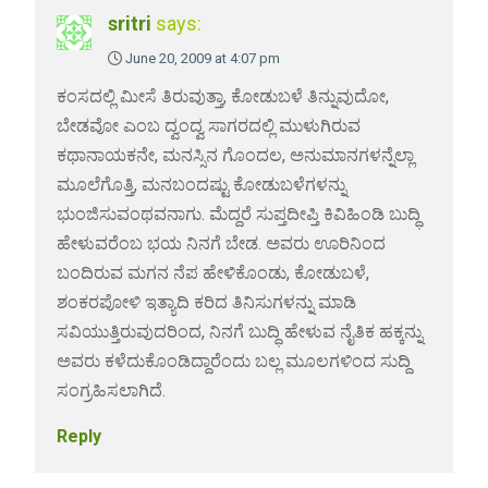
sritri
says:
June 20, 2009 at 4:07 pm
ಕಂಸದಲ್ಲಿ ಮೀಸೆ ತಿರುವುತ್ತಾ, ಕೋಡುಬಳೆ ತಿನ್ನುವುದೋ,
ಬೇಡವೋ ಎಂಬ ದ್ವಂದ್ವ ಸಾಗರದಲ್ಲಿ ಮುಳುಗಿರುವ
ಕಥಾನಾಯಕನೇ, ಮನಸ್ಸಿನ ಗೊಂದಲ, ಅನುಮಾನಗಳನ್ನೆಲ್ಲಾ
ಮೂಲೆಗೊತ್ತಿ, ಮನಬಂದಷ್ಟು ಕೋಡುಬಳೆಗಳನ್ನು
ಭುಂಜಿಸುವಂಥವನಾಗು. ಮೆದ್ದರೆ ಸುಪ್ತದೀಪ್ತಿ ಕಿವಿಹಿಂಡಿ ಬುದ್ಧಿ
ಹೇಳುವರೆಂಬ ಭಯ ನಿನಗೆ ಬೇಡ. ಅವರು ಊರಿನಿಂದ
ಬಂದಿರುವ ಮಗನ ನೆಪ ಹೇಳಿಕೊಂಡು, ಕೋಡುಬಳೆ,
ಶಂಕರಪೋಳಿ ಇತ್ಯಾದಿ ಕರಿದ ತಿನಿಸುಗಳನ್ನು ಮಾಡಿ
ಸವಿಯುತ್ತಿರುವುದರಿಂದ, ನಿನಗೆ ಬುದ್ಧಿ ಹೇಳುವ ನೈತಿಕ ಹಕ್ಕನ್ನು
ಅವರು ಕಳೆದುಕೊಂಡಿದ್ದಾರೆಂದು ಬಲ್ಲ ಮೂಲಗಳಿಂದ ಸುದ್ದಿ
ಸಂಗ್ರಹಿಸಲಾಗಿದೆ.
Reply