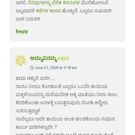
ಇರಲಿ,
ನೆನಪುಗಳನ್ನು ಬೆರೆತ ಕನಸುಗಳ
ಮೊರೆಹೋಗುವೆ.
ಇಲ್ಲವಾದರೆ
ಕಥೆಗಳ ಕಾನನ
ಹೊಕ್ಕುವೆ. ಎಲ್ಲರೂ ಸುಖವಾಗಿ
ಬಾಳಿ ಬದುಕಿರಿ.
Reply
ಅಮ್ಮುವಿನಮ್ಮ
says:
June 21, 2009 at 9:18 am
ತಮಾ ಚಕ್ಕುಲಿ ಮರೀ….,
ನಾನೂ ನೀನೂ ಕೋಡುಬಳೆ ಎಲ್ಲರೂ ಒಂದೇ ತಾಯಿಯ
ಮಕ್ಕಳೆಂಬುದನ್ನು ಮರೆಯಬೇಡ ಅಕ್ಕಿ ಮಾತೆಯು ನೀನು ಕಾಲು
ಕೆದರಿಕೊಂಡು ಜಗಳಕ್ಕೆ ಬರುತ್ತಿರುವುದು ನೋಡಿ ಕಣ್ಣೀರು
ಸುರಿಸುತ್ತಿದ್ದಾಳೆ
ನಾವೆಲ್ಲರೂ ಅದೇ ತಾಯಿಯ ಅಂಶ ಹಂಚಿಕೊಂದು ಸಮಾನ
ಕಾರ್ಬು ಧಾರಿಗಳಲ್ಲವೇ..?