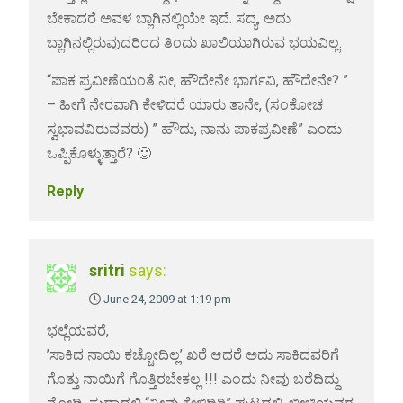
ಬೇಕಾದರೆ ಅವಳ ಬ್ಲಾಗಿನಲ್ಲಿಯೇ ಇದೆ. ಸದ್ಯ, ಅದು
ಬ್ಲಾಗಿನಲ್ಲಿರುವುದರಿಂದ ತಿಂದು ಖಾಲಿಯಾಗಿರುವ ಭಯವಿಲ್ಲ.
“ಪಾಕ ಪ್ರವೀಣೆಯಂತೆ ನೀ, ಹೌದೇನೇ ಭಾರ್ಗವಿ, ಹೌದೇನೇ? ”
– ಹೀಗೆ ನೇರವಾಗಿ ಕೇಳಿದರೆ ಯಾರು ತಾನೇ, (ಸಂಕೋಚ
ಸ್ವಭಾವವಿರುವವರು) ” ಹೌದು, ನಾನು ಪಾಕಪ್ರವೀಣೆ” ಎಂದು
ಒಪ್ಪಿಕೊಳ್ಳುತ್ತಾರೆ? 🙂
Reply
sritri
says:
June 24, 2009 at 1:19 pm
ಭಲ್ಲೆಯವರೆ,
’ಸಾಕಿದ ನಾಯಿ ಕಚ್ಚೋದಿಲ್ಲ’ ಖರೆ ಆದರೆ ಅದು ಸಾಕಿದವರಿಗೆ
ಗೊತ್ತು ನಾಯಿಗೆ ಗೊತ್ತಿರಬೇಕಲ್ಲ !!! ಎಂದು ನೀವು ಬರೆದಿದ್ದು