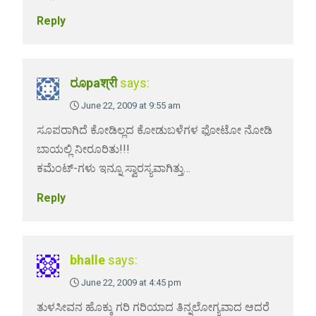
Reply
ರೂpaश्री
says:
June 22, 2009 at 9:55 am
ಸೂಪರಾಗಿದೆ ಕೋಡಿಲ್ಲದ ಕೋಡುಬಳೆಗಳ ಫೋಟೋ ನೋಡಿ
ಬಾಯಲ್ಲಿ ನೀರೂರಿತು!!!
ಕಮೆಂಟ್-ಗಳು ಇನ್ನೂ ಸ್ವಾರಸ್ಯವಾಗಿತ್ತು…
Reply
bhalle
says:
June 22, 2009 at 4:45 pm
ತುಳಸೀವನ ಹೊಕ್ಕು ಗರಿ ಗರಿಯಾದ ತಿನ್ನಲೋಗ್ಯವಾದ ಆದರೆ