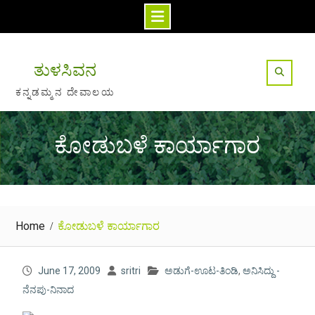
Skip
to
ತುಳಸಿವನ
content
ಕನ್ನಡಮ್ಮನ ದೇವಾಲಯ
ಕೋಡುಬಳೆ ಕಾರ್ಯಾಗಾರ
Home
ಕೋಡುಬಳೆ ಕಾರ್ಯಾಗಾರ
June 17, 2009
sritri
ಅಡುಗೆ-ಊಟ-ತಿಂಡಿ
,
ಅನಿಸಿದ್ದು -
ನೆನಪು-ನಿನಾದ