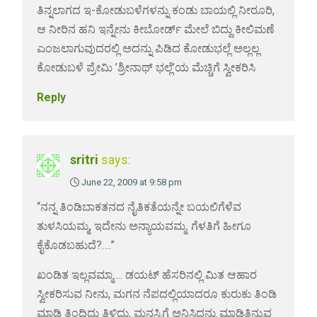
ತಿನ್ನಲಾಗದ ಇ-ಕೋಡುಬಳೆಗಳನ್ನು ಕಂಡು ಬಾಯಲ್ಲಿ ನೀರೂರಿ,
ಆ ನೀರಿನ ಹನಿ ಇನ್ನೇನು ಕೀಬೋರ್ಡ್ ಮೇಲೆ ಬಿದ್ದು ಕೀಲಿಮಣೆ
ಎಂಜಲಾಗುವುದರಲ್ಲಿ ಅದನ್ನು ಪಿಡಿದ ಕೋಡುಭಲ್ಲೆ ಅಲ್ಲಲ್ಲ
ಕೋಡುಬಳೆ ಪ್ರೇಮಿ ’ಶ್ರೀನಾಥ್ ಭಲ್ಲೆ’ಯ ಮೆಚ್ಚಿಗೆ ಸ್ವೀಕರಿಸಿ
Reply
sritri
says:
June 22, 2009 at 9:58 pm
“ನನ್ನ ತಿಂಡಿಬಾಕತನದ ನೈತಿಕತೆಯನ್ನೇ ಬಯಲಿಗೆಳೆವ
ತುಳಸಿಯಮ್ಮ, ಇದೇನು ಅನ್ಯಾಯವಮ್ಮ. ಗೆಳತಿಗೆ ಹೀಗೂ
ಕೈಕೊಡಬಹುದೆ?….”
ಖಂಡಿತ ಇಲ್ಲವಮ್ಮಾ…. ಡಯಟ್ ಹೆಸರಿನಲ್ಲಿ ಮಿತ ಆಹಾರ
ಸ್ವೀಕರಿಸುವ ನೀನು, ಮಗನ ನೆಪದಲ್ಲಿಯಾದರೂ ಕುರುಕು ತಿಂಡಿ
ಮಾಡಿ ತಿಂದಿದ್ದು ತಿಳಿದು, ಮನಸ್ಸಿಗೆ ಅನಿಸಿದ್ದನ್ನು ಮಾಡಿತಿನ್ನುವ