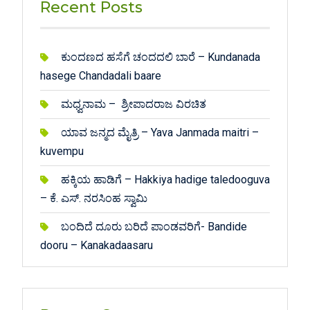
Recent Posts
ಕುಂದಣದ ಹಸೆಗೆ ಚಂದದಲಿ ಬಾರೆ – Kundanada
hasege Chandadali baare
ಮಧ್ವನಾಮ – ಶ್ರೀಪಾದರಾಜ ವಿರಚಿತ
ಯಾವ ಜನ್ಮದ ಮೈತ್ರಿ – Yava Janmada maitri –
kuvempu
ಹಕ್ಕಿಯ ಹಾಡಿಗೆ – Hakkiya hadige taledooguva
– ಕೆ. ಎಸ್. ನರಸಿಂಹ ಸ್ವಾಮಿ
ಬಂದಿದೆ ದೂರು ಬರಿದೆ ಪಾಂಡವರಿಗೆ- Bandide
dooru – Kanakadaasaru