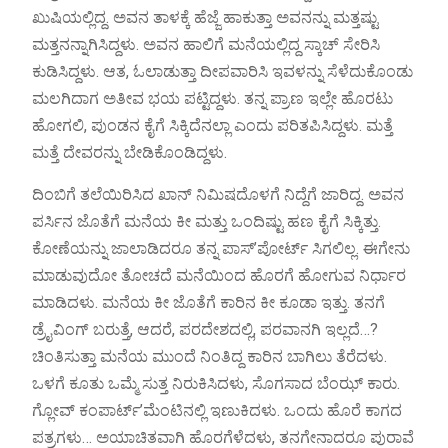
ಖುಷಿಯಲ್ಲಿದ್ದ. ಅವನ ತಾಳಕ್ಕೆ ಹೆಜ್ಜೆ ಹಾಕುತ್ತಾ ಅವನನ್ನು ಮತ್ತಷ್ಟು
ಮತ್ತನನ್ನಾಗಿಸಿದ್ದಳು. ಅವನ ಹಾಲಿಗೆ ಮನೆಯಲ್ಲಿದ್ದ ಸ್ಕಾಚ್ ಸೇರಿಸಿ
ಕುಡಿಸಿದ್ದಳು. ಆತ, ಓಲಾಡುತ್ತಾ ದೀಪವಾರಿಸಿ ಇವಳನ್ನು ಸೆಳೆದುಕೊಂಡು
ಮಲಗಿದಾಗ ಅತೀವ ಭಯ ಪಟ್ಟಿದ್ದಳು. ತನ್ನ ಪ್ರಾಣ ಇಲ್ಲೇ ಹೊರಟು
ಹೋಗಲಿ, ಪುಂಡನ ಕೈಗೆ ಸಿಕ್ಕಿದೆನಲ್ಲಾ ಎಂದು ಪರಿತಪಿಸಿದ್ದಳು. ಮತ್ತೆ
ಮತ್ತೆ ದೇವರನ್ನು ಬೇಡಿಕೊಂಡಿದ್ದಳು.
ದಿಂಬಿಗೆ ತಲೆಯಿರಿಸಿದ ಖಾನ್ ನಿಮಿಷದೊಳಗೆ ನಿದ್ದೆಗೆ ಜಾರಿದ್ದ. ಅವನ
ಪರ್ಸಿನ ಜೊತೆಗೆ ಮನೆಯ ಕೀ ಮತ್ತು ಒಂದಿಷ್ಟು ಹಣ ಕೈಗೆ ಸಿಕ್ಕಿತ್ತು.
ಕೋಣೆಯನ್ನು ಜಾಲಾಡಿದರೂ ತನ್ನ ಪಾಸ್’ಪೋರ್ಟ್ ಸಿಗಲಿಲ್ಲ. ಈಗೇನು
ಮಾಡುವುದೋ ತೋಚದೆ ಮನೆಯಿಂದ ಹೊರಗೆ ಹೋಗುವ ನಿರ್ಧಾರ
ಮಾಡಿದಳು. ಮನೆಯ ಕೀ ಜೊತೆಗೆ ಕಾರಿನ ಕೀ ಕೂಡಾ ಇತ್ತು. ತನಗೆ
ಡ್ರೈವಿಂಗ್ ಬರುತ್ತೆ, ಆದರೆ, ಪರದೇಶದಲ್ಲಿ, ಪರವಾನಗಿ ಇಲ್ಲದೆ…?
ಚಿಂತಿಸುತ್ತಾ ಮನೆಯ ಮುಂದೆ ನಿಂತಿದ್ದ ಕಾರಿನ ಬಾಗಿಲು ತೆರೆದಳು.
ಒಳಗೆ ಕೂತು ಒಮ್ಮೆ ಸುತ್ತ ನಿರುಕಿಸಿದಳು, ಸೊಗಸಾದ ಬೆಂಝ್ ಕಾರು.
ಗ್ಲೋವ್ ಕಂಪಾರ್ಟ್’ಮೆಂಟಿನಲ್ಲಿ ಇಣುಕಿದಳು. ಒಂದು ಹೊರೆ ಕಾಗದ
ಪತ್ರಗಳು… ಅಯಾಚಿತವಾಗಿ ಹೊರಗೆಳೆದಳು, ತನಗೇನಾದರೂ ಪುರಾವೆ