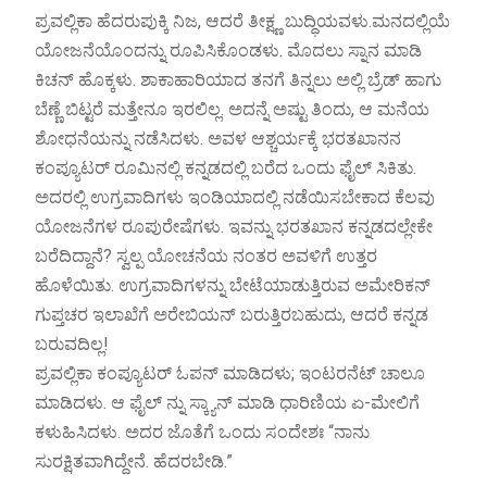
ಪ್ರವಲ್ಲಿಕಾ ಹೆದರುಪುಕ್ಕಿ ನಿಜ, ಆದರೆ ತೀಕ್ಷ್ಣ ಬುದ್ಧಿಯವಳು.ಮನದಲ್ಲಿಯೆ
ಯೋಜನೆಯೊಂದನ್ನು ರೂಪಿಸಿಕೊಂಡಳು. ಮೊದಲು ಸ್ನಾನ ಮಾಡಿ
ಕಿಚನ್ ಹೊಕ್ಕಳು. ಶಾಕಾಹಾರಿಯಾದ ತನಗೆ ತಿನ್ನಲು ಅಲ್ಲಿ ಬ್ರೆಡ್ ಹಾಗು
ಬೆಣ್ಣೆ ಬಿಟ್ಟರೆ ಮತ್ತೇನೂ ಇರಲಿಲ್ಲ. ಅದನ್ನೆ ಅಷ್ಟು ತಿಂದು, ಆ ಮನೆಯ
ಶೋಧನೆಯನ್ನು ನಡೆಸಿದಳು. ಅವಳ ಆಶ್ಚರ್ಯಕ್ಕೆ ಭರತಖಾನನ
ಕಂಪ್ಯೂಟರ್ ರೂಮಿನಲ್ಲಿ ಕನ್ನಡದಲ್ಲಿ ಬರೆದ ಒಂದು ಫೈಲ್ ಸಿಕಿತು.
ಅದರಲ್ಲಿ ಉಗ್ರವಾದಿಗಳು ಇಂಡಿಯಾದಲ್ಲಿ ನಡೆಯಿಸಬೇಕಾದ ಕೆಲವು
ಯೋಜನೆಗಳ ರೂಪುರೇಷೆಗಳು. ಇವನ್ನು ಭರತಖಾನ ಕನ್ನಡದಲ್ಲೇಕೇ
ಬರೆದಿದ್ದಾನೆ? ಸ್ವಲ್ಪ ಯೋಚನೆಯ ನಂತರ ಅವಳಿಗೆ ಉತ್ತರ
ಹೊಳೆಯಿತು. ಉಗ್ರವಾದಿಗಳನ್ನು ಬೇಟೆಯಾಡುತ್ತಿರುವ ಅಮೇರಿಕನ್
ಗುಪ್ತಚರ ಇಲಾಖೆಗೆ ಅರೇಬಿಯನ್ ಬರುತ್ತಿರಬಹುದು, ಆದರೆ ಕನ್ನಡ
ಬರುವದಿಲ್ಲ!
ಪ್ರವಲ್ಲಿಕಾ ಕಂಪ್ಯೂಟರ್ ಓಪನ್ ಮಾಡಿದಳು; ಇಂಟರನೆಟ್ ಚಾಲೂ
ಮಾಡಿದಳು. ಆ ಫೈಲ್ ನ್ನು ಸ್ಕ್ಯಾನ್ ಮಾಡಿ ಧಾರಿಣಿಯ ಏ-ಮೇಲಿಗೆ
ಕಳುಹಿಸಿದಳು. ಅದರ ಜೊತೆಗೆ ಒಂದು ಸಂದೇಶಃ “ನಾನು
ಸುರಕ್ಷಿತವಾಗಿದ್ದೇನೆ. ಹೆದರಬೇಡಿ.”