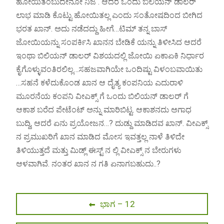
ಹೋಯಿತೆಂಬುದೇನೋ ನಿಜ . ಆದರೆ ಒಂದು ಬಿಲಿಯನ್ ಡಾಲರ್
ಲಾಭ ಮಾಡಿ ಕೊಟ್ಟು ಹೋಯಿತಲ್ಲ ಎಂದು ಸಂತೋಷದಿಂದ ಬೀಗಿದ
ಭರತ ಖಾನ್. ಅದು ನಡೆದದ್ದು ಹೀಗೆ…ಟಿಮ್ ತನ್ನ ಬಾಸ್
ಜೋಯಿಯನ್ನು ಸಂಪರ್ಕಿಸಿ ಖಾನನ ಬೇಡಿಕೆ ಯನ್ನು ತಿಳೀಸಿದ ಆದರೆ
ಇಂಥಾ ಬಿಲಿಯನ್ ಡಾಲರ್ ವಿಶಯದಲ್ಲಿ ಜೋಯಿ ಏಕಾಏಕಿ ನಿರ್ಧಾರ
ಕೈಗೊಳ್ಳುವಂತಿರಲಿಲ್ಲ…ಸಹಜವಾಗಿಯೇ ಒಂದಿಷ್ಟು ವಿಳಂಬವಾಯಿತು
…ಸಹನೆ ಕಳೆದುಕೊಂಡ ಖಾನ ಆ ದೈತ್ಯ ಕಂಪನಿಯ ಎದುರಾಳಿ
ಮೂರನೆಯ ಕಂಪನಿ ವೀಎಕ್ಸ್ ಗೆ ಒಂದು ಬಿಲಿಯನ್ ಡಾಲರ್ ಗೆ
ಆಕಾಶ ಬರೆದ ಪೇಟೆಂಟ್ ಅನ್ನು ಮಾರಿಬಿಟ್ಟ. ಆಕಾಶನದು ಅಗಾಧ
ಬುದ್ದಿ, ಆದರೆ ಏನು ಪ್ರಯೋಜನ…? ದುಡ್ದು ಮಾಡಿದವ ಖಾನ್. ವೀಎಕ್ಸ್
ನ ಪ್ರಮುಖರಿಗೆ ಖಾನ ಮಾಡಿದ ಮೋಸ ಇವತ್ತಲ್ಲ ನಾಳೆ ತಿಳಿದೇ
ತಿಳಿಯುತ್ತದೆ ಮತ್ತು ಮಿಡ್ಲ್ ಈಸ್ಟ್ ನ ಲ್ಲಿ ವೀಎಕ್ಸ್ ನ ಬೇರುಗಳು
ಆಳವಾಗಿವೆ. ನಂತರ ಖಾನ ನ ಗತಿ ಏನಾಗಬಹುದು..?
Post
Previous
ಭಾಗ – 12
post:
navigation