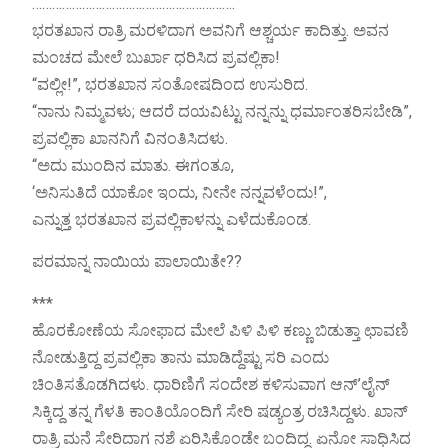
…………………………………………………….
ಭರತಖಾನ ರಾತ್ರಿ ಮರಳಿದಾಗ ಅವನಿಗೆ ಆಶ್ಚರ್ಯ ಕಾದಿತ್ತು. ಅವನ
ಮಂಚದ ಮೇಲೆ ಬುರ್ಖಾ ಧರಿಸಿದ ಪ್ರವಲ್ಲಿಕಾ!
“ವಲ್ಲೀ!”, ಭರತಖಾನ ಸಂತೋಷದಿಂದ ಉಸುರಿದ.
“ನಾನು ನಿಮ್ಮವಳು; ಆದರೆ ದಯವಿಟ್ಟು ನನ್ನನ್ನು ಧರ್ಮಾಂತರಿಸಬೇಡಿ”,
ಪ್ರವಲ್ಲಿಕಾ ಖಾನನಿಗೆ ವಿನಂತಿಸಿದಳು.
“ಅದು ಮುಂದಿನ ಮಾತು. ಈಗಂತೂ,
‘ಅನಿಸುತಿದೆ ಯಾಕೋ ಇಂದು, ನೀನೇ ನನ್ನವಳೆಂದು!”,
ಎನ್ನುತ್ತ ಭರತಖಾನ ಪ್ರವಲ್ಲಿಕಾಳನ್ನು ಎಳೆದುಕೊಂಡ.
ಪರಮಾನ್ನ ನಾಯಿಯ ಪಾಲಾಯಿತೇ??
***
ಹೊರಕೋಣೆಯ ಸೋಫಾದ ಮೇಲೆ ಪಿಳಿ ಪಿಳಿ ಕಣ್ಣು ಬಿಡುತ್ತಾ ಛಾವಣಿ
ನೋಡುತ್ತಿದ್ದ ಪ್ರವಲ್ಲಿಕಾ ತಾನು ಮಾಡಿದ್ದೆಷ್ಟು ಸರಿ ಎಂದು
ಚಿಂತಿಸತೊಡಗಿದಳು. ಧಾರಿಣಿಗೆ ಸಂದೇಶ ಕಳಿಸುವಾಗ ಆನ್’ಲೈನ್
ಸಿಕ್ಕಿದ್ದ ತನ್ನ ಗೆಳತಿ ಕಾಂತಿಯೊಂದಿಗೆ ಸೇರಿ ಷಡ್ಯಂತ್ರ ರಚಿಸಿದ್ದಳು. ಖಾನ್
ರಾತ್ರಿ ಮನೆ ಸೇರಿದಾಗ ನಶೆ ಏರಿಸಿಕೊಂಡೇ ಬಂದಿದ್ದ. ಏನೋ ಸಾಧಿಸಿದ