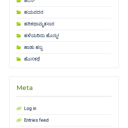
ಹಂಸ್
ಹಯವದನ
ಹರಿಕಥಾಮೃತಸಾರ
ಹಳೆಯದಿದು ಹೊನ್ನು!
ಹಾಡು ಹಬ್ಬ
ಹೊಸಕಥೆ
Meta
Log in
Entries feed