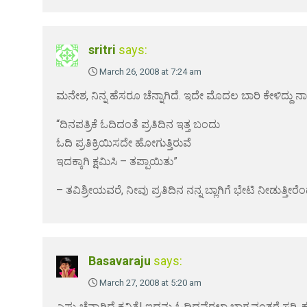
sritri
says:
March 26, 2008 at 7:24 am
ಮನೇಶ, ನಿನ್ನ ಹೆಸರೂ ಚೆನ್ನಾಗಿದೆ. ಇದೇ ಮೊದಲ ಬಾರಿ ಕೇಳಿದ್ದು ನಾ
“ದಿನಪತ್ರಿಕೆ ಓದಿದಂತೆ ಪ್ರತಿದಿನ ಇತ್ತ ಬಂದು
ಓದಿ ಪ್ರತಿಕ್ರಿಯಿಸದೇ ಹೋಗುತ್ತಿರುವೆ
ಇದಕ್ಕಾಗಿ ಕ್ಷಮಿಸಿ – ತಪ್ಪಾಯಿತು”
– ತವಿಶ್ರೀಯವರೆ, ನೀವು ಪ್ರತಿದಿನ ನನ್ನ ಬ್ಲಾಗಿಗೆ ಭೇಟಿ ನೀಡುತ
Basavaraju
says:
March 27, 2008 at 5:20 am
ಎಷ್ಟು ಚೆನ್ನಾಗಿದೆ ಕವಿತೆ! ಇದನ್ನು ಓದಿದವೆರಲ್ಲಾ ಭಾಗ್ಯವಂತರೆ 