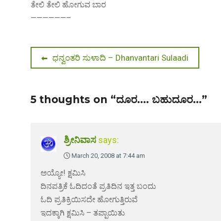
ತೇಲಿ ತೇಲಿ ಹೋಗುವ ಬಾರ
——————–
Post
Previous
ಧನ್ವಂತರಿ ಸುಳಾದಿ – Dhanvantari Sulaadi
post:
navigation
5 thoughts on “ದೂರ…. ಬಹುದೂರ…”
ಶ್ರೀನಿವಾಸ
says:
March 20, 2008 at 7:44 am
ಅಯ್ಯೋ! ಕ್ಷಮಿಸಿ
ದಿನಪತ್ರಿಕೆ ಓದಿದಂತೆ ಪ್ರತಿದಿನ ಇತ್ತ ಬಂದು
ಓದಿ ಪ್ರತಿಕ್ರಿಯಿಸದೇ ಹೋಗುತ್ತಿರುವೆ
ಇದಕ್ಕಾಗಿ ಕ್ಷಮಿಸಿ – ತಪ್ಪಾಯಿತು