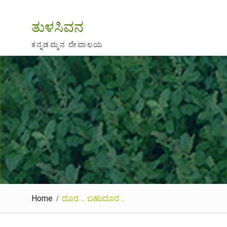
Skip
to
ತುಳಸಿವನ
content
ಕನ್ನಡಮ್ಮನ ದೇವಾಲಯ
Home
ದೂರ…. ಬಹುದೂರ…