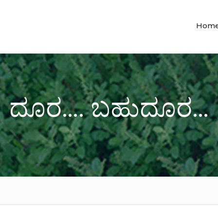
Hom
ದೂರ…. ಬಹುದೂರ…