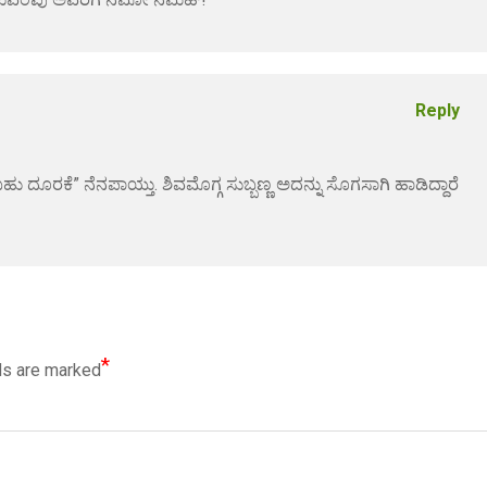
Reply
ೂರಕೆ” ನೆನಪಾಯ್ತು. ಶಿವಮೊಗ್ಗ ಸುಬ್ಬಣ್ಣ ಅದನ್ನು ಸೊಗಸಾಗಿ ಹಾಡಿದ್ದಾರೆ
*
ds are marked