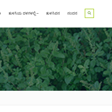
e
ತುಳಸಿಯ ದಳಗಳಲ್ಲಿ –
ತುಳಸಿವನ
ನಂದನ