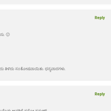
Reply
ನು. 🙂
್ತೀರೆಂದು ತಿಳಿದು ಸಂತೋಷವಾಯಿತು. ಧನ್ಯವಾದಗಳು.
Reply
ಸರಿ. ಕುವೆಂಪು ಅವರಿಗೆ ನಮೋ ನಮಹ್!