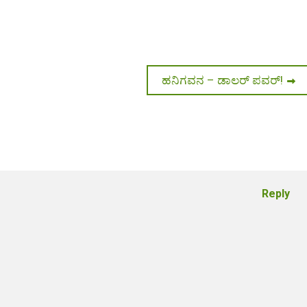
Next
ಹನಿಗವನ – ಡಾಲರ್ ಪವರ್!
post:
Reply