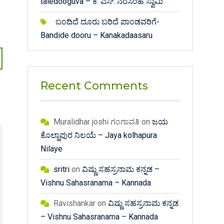
taledooguva – ಕೆ. ಎಸ್. ನರಸಿಂಹ ಸ್ವಾಮಿ
ಬಂದಿದೆ ದೂರು ಬರಿದೆ ಪಾಂಡವರಿಗೆ-
Bandide dooru – Kanakadaasaru
Recent Comments
Muralidhar joshi ಗಂಗಾವತಿ
on
ಜಯ
ಕೊಲ್ಹಾಪುರ ನಿಲಯೆ – Jaya kolhapura
Nilaye
sritri
on
ವಿಷ್ಣು ಸಹಸ್ರನಾಮ ಕನ್ನಡ –
Vishnu Sahasranama – Kannada
Ravishankar
on
ವಿಷ್ಣು ಸಹಸ್ರನಾಮ ಕನ್ನಡ
– Vishnu Sahasranama – Kannada