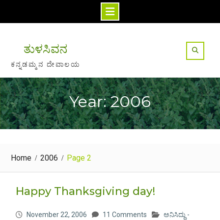
Skip
to
ತುಳಸಿವನ
content
ಕನ್ನಡಮ್ಮನ ದೇವಾಲಯ
Year: 2006
Home
2006
Page 2
Happy Thanksgiving day!
November 22, 2006
11 Comments
ಅನಿಸಿದ್ದು -