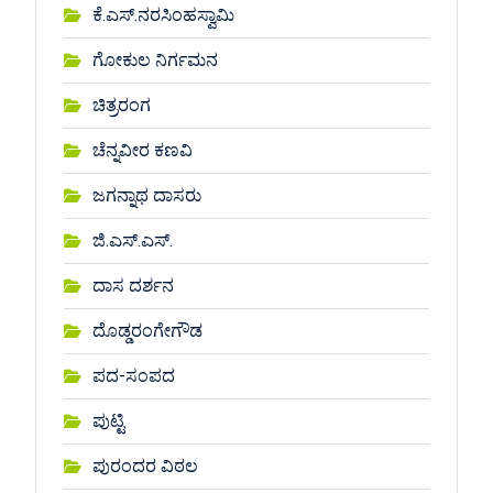
ಕೆ.ಎಸ್.ನರಸಿಂಹಸ್ವಾಮಿ
ಗೋಕುಲ ನಿರ್ಗಮನ
ಚಿತ್ರರಂಗ
ಚೆನ್ನವೀರ ಕಣವಿ
ಜಗನ್ನಾಥ ದಾಸರು
ಜಿ.ಎಸ್.ಎಸ್.
ದಾಸ ದರ್ಶನ
ದೊಡ್ಡರಂಗೇಗೌಡ
ಪದ-ಸಂಪದ
ಪುಟ್ಟಿ
ಪುರಂದರ ವಿಠಲ