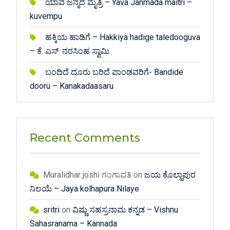
ಯಾವ ಜನ್ಮದ ಮೈತ್ರಿ – Yava Janmada maitri –
kuvempu
ಹಕ್ಕಿಯ ಹಾಡಿಗೆ – Hakkiya hadige taledooguva
– ಕೆ. ಎಸ್. ನರಸಿಂಹ ಸ್ವಾಮಿ
ಬಂದಿದೆ ದೂರು ಬರಿದೆ ಪಾಂಡವರಿಗೆ- Bandide
dooru – Kanakadaasaru
Recent Comments
Muralidhar joshi ಗಂಗಾವತಿ
on
ಜಯ ಕೊಲ್ಹಾಪುರ
ನಿಲಯೆ – Jaya kolhapura Nilaye
sritri
on
ವಿಷ್ಣು ಸಹಸ್ರನಾಮ ಕನ್ನಡ – Vishnu
Sahasranama – Kannada