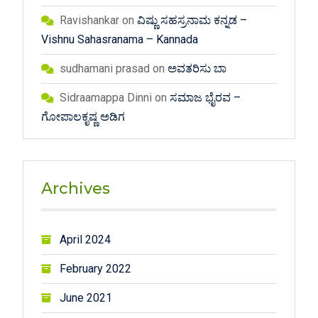
Ravishankar
on
ವಿಷ್ಣು ಸಹಸ್ರನಾಮ ಕನ್ನಡ –
Vishnu Sahasranama – Kannada
sudhamani prasad
on
ಅವತರಿಸು ಬಾ
Sidraamappa Dinni
on
ಸಮಾಜ ಭೈರವ –
ಗೋಪಾಲಕೃಷ್ಣ ಅಡಿಗ
Archives
April 2024
February 2022
June 2021